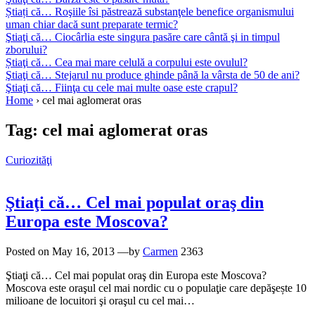
Știați că… Roşiile îsi păstrează substanţele benefice organismului
uman chiar dacă sunt preparate termic?
Ştiaţi că… Ciocârlia este singura pasăre care cântă şi in timpul
zborului?
Știaţi că… Cea mai mare celulă a corpului este ovulul?
Ştiaţi că… Stejarul nu produce ghinde până la vârsta de 50 de ani?
Ştiaţi că… Fiinţa cu cele mai multe oase este crapul?
Home
›
cel mai aglomerat oras
Tag:
cel mai aglomerat oras
Curiozităţi
Ştiaţi că… Cel mai populat oraş din
Europa este Moscova?
Posted on
May 16, 2013
—by
Carmen
2363
Ştiaţi că… Cel mai populat oraş din Europa este Moscova?
Moscova este oraşul cel mai nordic cu o populaţie care depăşește 10
milioane de locuitori şi oraşul cu cel mai…