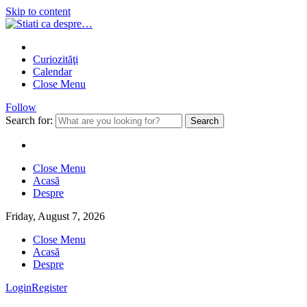
Skip to content
Curiozităţi
Calendar
Close Menu
Follow
Search for:
Close Menu
Acasă
Despre
Friday, August 7, 2026
Close Menu
Acasă
Despre
Login
Register