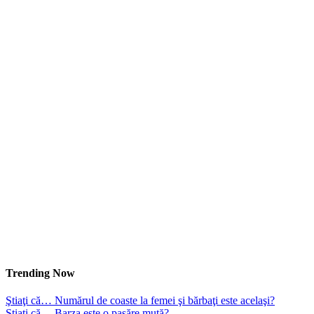
Trending Now
Ştiaţi că… Numărul de coaste la femei şi bărbaţi este acelaşi?
Ştiaţi că… Barza este o pasăre mută?