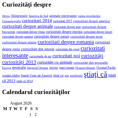
Curiozităţi despre
Alimentaţie
animale interesante
America de Sud
Africa
cartea recordurilor
curiozitati 2014
curiozitati despre america
curiozitati 2015
Cinematografie
curiozitati despre animale
curiozitati despre asia
curiozitati despre
curiozitati despre europa
bucuresti
curiozitati despre lacuri
curiozitati despre china
curiozitati despre pasari
curiozitati despre pesti
curiozitati despre oameni
curiozitati despre romania
curiozitati
curiozitati despre plante
curiozitati
curiozitati din istorie
despre rusia
curiozitati din sport
interesante
curiozităţi
curiozitati noi
curiozitatile de azi
curiozităţi 2013
curiozităţi cu animale
curiozităţi din geografie
geografie
istorie
mari romani
Imperiul Otoman
Oceanul Pacific
Europa
Oceanul Atlantic
ştiaţi că
ştiaţi
stiai ca
români celebri
Statele Unite ale Americii
zoologie
zoo
că 2013
ştiaţi că 2014
Calendarul curiozităţilor
August 2026
M
T
W
T
F
S
S
1
2