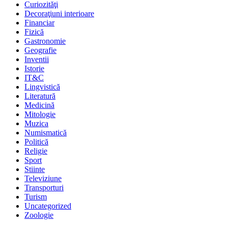
Curiozităţi
Decoraţiuni interioare
Financiar
Fizică
Gastronomie
Geografie
Inventii
Istorie
IT&C
Lingvistică
Literatură
Medicină
Mitologie
Muzica
Numismatică
Politică
Religie
Sport
Stiinte
Televiziune
Transporturi
Turism
Uncategorized
Zoologie