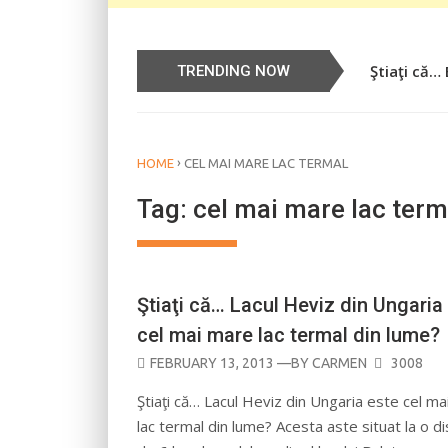
Ştiaţi că…
Știați că…
TRENDING NOW
›
HOME
CEL MAI MARE LAC TERMAL
Tag:
cel mai mare lac term
Ştiaţi că… Lacul Heviz din Ungaria
cel mai mare lac termal din lume?
POSTED
FEBRUARY 13, 2013
—BY
CARMEN
3008
ON
Ştiaţi că… Lacul Heviz din Ungaria este cel m
lac termal din lume? Acesta aste situat la o d