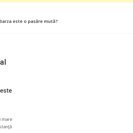
 Barza este o pasăre mută?
 Roşiile îsi păstrează substanţele benefice organismului uman
al
 este
ai mare
istanţă