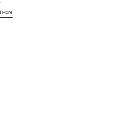
e…
d More