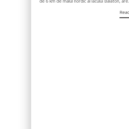
de 6 km de malul nordic al lacului Balaton, ar
Rea