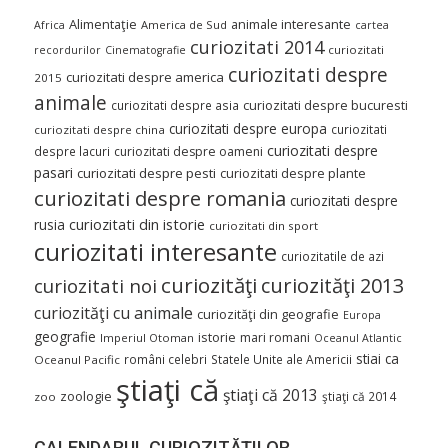
Alimentaţie
animale interesante
America de Sud
Africa
cartea
curiozitati 2014
curiozitati
recordurilor
Cinematografie
curiozitati despre
curiozitati despre america
2015
animale
curiozitati despre asia
curiozitati despre bucuresti
curiozitati despre europa
curiozitati
curiozitati despre china
curiozitati despre
despre lacuri
curiozitati despre oameni
pasari
curiozitati despre pesti
curiozitati despre plante
curiozitati despre romania
curiozitati despre
curiozitati din istorie
rusia
curiozitati din sport
curiozitati interesante
curiozitatile de azi
curiozităţi
curiozităţi 2013
curiozitati noi
curiozităţi cu animale
curiozităţi din geografie
Europa
geografie
istorie
mari romani
Imperiul Otoman
Oceanul Atlantic
stiai ca
români celebri
Statele Unite ale Americii
Oceanul Pacific
ştiaţi că
ştiaţi că 2013
zoologie
ştiaţi că 2014
zoo
CALENDARUL CURIOZITĂŢILOR