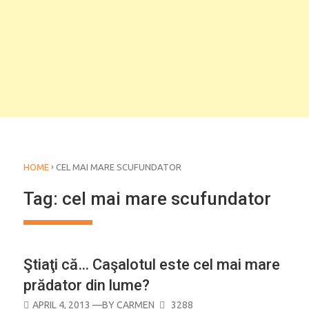
›
HOME
CEL MAI MARE SCUFUNDATOR
Tag:
cel mai mare scufundator
Ştiaţi că… Caşalotul este cel mai mare
prădator din lume?
POSTED
APRIL 4, 2013
—BY
CARMEN
3288