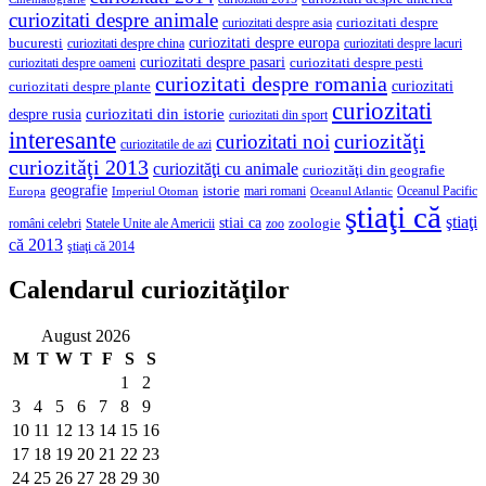
curiozitati despre animale
curiozitati despre asia
curiozitati despre
curiozitati despre europa
bucuresti
curiozitati despre lacuri
curiozitati despre china
curiozitati despre pasari
curiozitati despre pesti
curiozitati despre oameni
curiozitati despre romania
curiozitati
curiozitati despre plante
curiozitati
curiozitati din istorie
despre rusia
curiozitati din sport
interesante
curiozităţi
curiozitati noi
curiozitatile de azi
curiozităţi 2013
curiozităţi cu animale
curiozităţi din geografie
geografie
istorie
mari romani
Imperiul Otoman
Oceanul Pacific
Europa
Oceanul Atlantic
ştiaţi că
ştiaţi
stiai ca
români celebri
Statele Unite ale Americii
zoologie
zoo
că 2013
ştiaţi că 2014
Calendarul curiozităţilor
August 2026
M
T
W
T
F
S
S
1
2
3
4
5
6
7
8
9
10
11
12
13
14
15
16
17
18
19
20
21
22
23
24
25
26
27
28
29
30