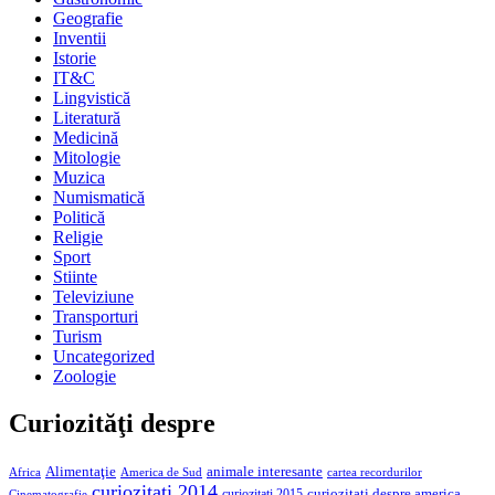
Geografie
Inventii
Istorie
IT&C
Lingvistică
Literatură
Medicină
Mitologie
Muzica
Numismatică
Politică
Religie
Sport
Stiinte
Televiziune
Transporturi
Turism
Uncategorized
Zoologie
Curiozităţi despre
Alimentaţie
animale interesante
America de Sud
Africa
cartea recordurilor
curiozitati 2014
curiozitati despre america
curiozitati 2015
Cinematografie