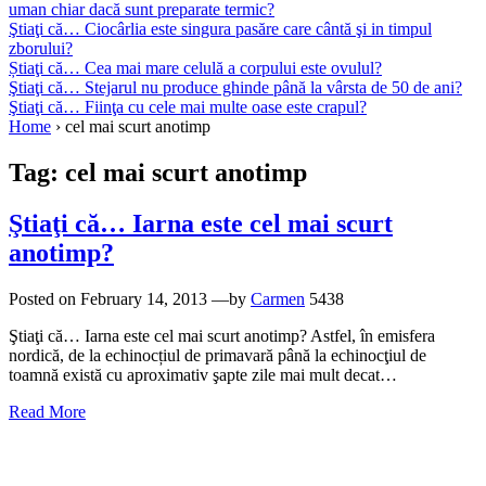
uman chiar dacă sunt preparate termic?
Ştiaţi că… Ciocârlia este singura pasăre care cântă şi in timpul
zborului?
Știaţi că… Cea mai mare celulă a corpului este ovulul?
Ştiaţi că… Stejarul nu produce ghinde până la vârsta de 50 de ani?
Ştiaţi că… Fiinţa cu cele mai multe oase este crapul?
Home
›
cel mai scurt anotimp
Tag:
cel mai scurt anotimp
Ştiaţi că… Iarna este cel mai scurt
anotimp?
Posted on
February 14, 2013
—by
Carmen
5438
Ştiaţi că… Iarna este cel mai scurt anotimp? Astfel, în emisfera
nordică, de la echinocțiul de primavară până la echinocţiul de
toamnă există cu aproximativ şapte zile mai mult decat…
Read More