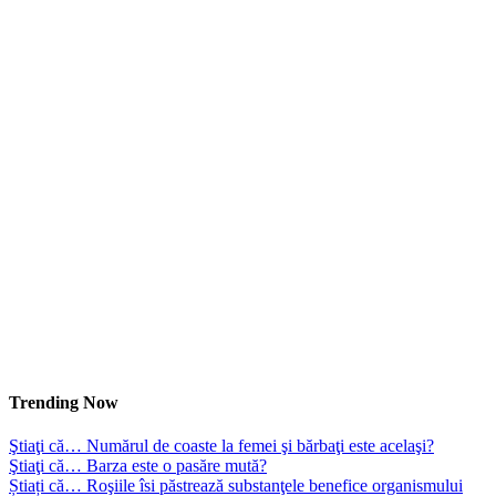
Trending Now
Ştiaţi că… Numărul de coaste la femei şi bărbaţi este acelaşi?
Ştiaţi că… Barza este o pasăre mută?
Știați că… Roşiile îsi păstrează substanţele benefice organismului