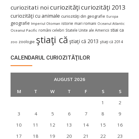
curiozităţi
curiozităţi 2013
curiozitati noi
curiozităţi cu animale
curiozităţi din geografie
Europa
geografie
istorie
mari romani
Imperiul Otoman
Oceanul Atlantic
stiai ca
români celebri
Statele Unite ale Americii
Oceanul Pacific
ştiaţi că
ştiaţi că 2013
zoologie
ştiaţi că 2014
zoo
CALENDARUL CURIOZITĂŢILOR
AUGUST 2026
M
T
W
T
F
S
S
1
2
3
4
5
6
7
8
9
10
11
12
13
14
15
16
17
18
19
20
21
22
23