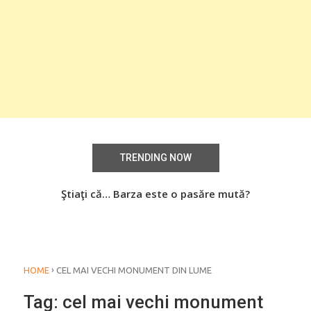
TRENDING NOW
aţi
Ştiaţi că… Barza este o pasăre mută?
Știa
o
›
HOME
CEL MAI VECHI MONUMENT DIN LUME
Tag:
cel mai vechi monument