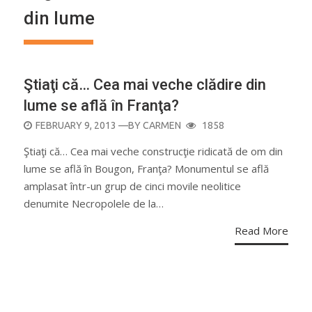
din lume
Ştiaţi că… Cea mai veche clădire din
lume se află în Franţa?
POSTED
FEBRUARY 9, 2013
—BY
CARMEN
1858
ON
Ştiaţi că… Cea mai veche construcţie ridicată de om din
lume se află în Bougon, Franţa? Monumentul se află
amplasat într-un grup de cinci movile neolitice
denumite Necropolele de la…
Read More