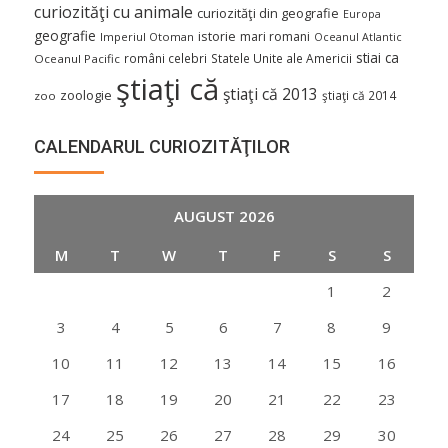
curiozităţi cu animale
curiozităţi din geografie
Europa
geografie
istorie
mari romani
Imperiul Otoman
Oceanul Atlantic
stiai ca
români celebri
Statele Unite ale Americii
Oceanul Pacific
ştiaţi că
ştiaţi că 2013
zoologie
ştiaţi că 2014
zoo
CALENDARUL CURIOZITĂŢILOR
AUGUST 2026
M
T
W
T
F
S
S
1
2
3
4
5
6
7
8
9
10
11
12
13
14
15
16
17
18
19
20
21
22
23
24
25
26
27
28
29
30