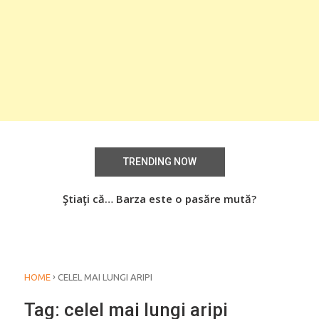
TRENDING NOW
aţi
Ştiaţi că… Barza este o pasăre mută?
Știa
o
›
HOME
CELEL MAI LUNGI ARIPI
Tag:
celel mai lungi aripi