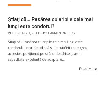
Ştiaţi că… Pasărea cu aripile cele mai
lungi este condorul?
POSTED
FEBRUARY 3, 2013
—BY
CARMEN
3317
ON
Ştiaţi că… Pasărea cu aripile cele mai lungi este
condorul? Locul de odihnă şi de cuibărit este greu
accesibil, poziţionat pe stânci deschise şi are o
capacitate excelentă de adaptare…
Read More