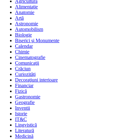
Agricultură
Alimentaţie
Anatomie
Artă
Astronomie
Automobilism
Biologie
Biserici şi Monumente
Calendar
Chimie
Cinematografie
Comunicaţii
Crăciun
Curiozităţi
Decoraţiuni interioare
Financiar
Fizică
Gastronomie
Geografie
Inventii
Istorie
IT&C
Lingvistică
Literatură
Medicină