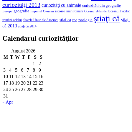
curiozităţi 2013
curiozităţi cu animale
curiozităţi din geografie
geografie
istorie
mari romani
Imperiul Otoman
Oceanul Pacific
Europa
Oceanul Atlantic
ştiaţi că
ştiaţi
stiai ca
români celebri
Statele Unite ale Americii
zoologie
zoo
că 2013
ştiaţi că 2014
Calendarul curiozităţilor
August 2026
M
T
W
T
F
S
S
1
2
3
4
5
6
7
8
9
10
11
12
13
14
15
16
17
18
19
20
21
22
23
24
25
26
27
28
29
30
31
« Apr