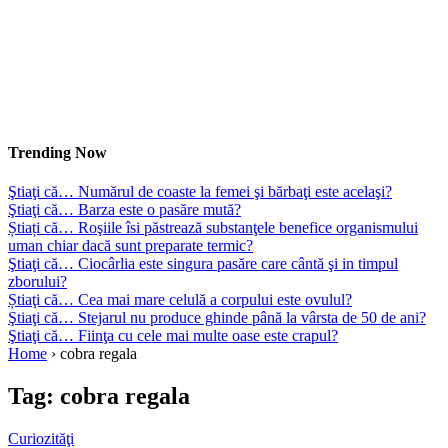
Trending Now
Ştiaţi că… Numărul de coaste la femei şi bărbaţi este acelaşi?
Ştiaţi că… Barza este o pasăre mută?
Știați că… Roşiile îsi păstrează substanţele benefice organismului
uman chiar dacă sunt preparate termic?
Ştiaţi că… Ciocârlia este singura pasăre care cântă şi in timpul
zborului?
Știaţi că… Cea mai mare celulă a corpului este ovulul?
Ştiaţi că… Stejarul nu produce ghinde până la vârsta de 50 de ani?
Ştiaţi că… Fiinţa cu cele mai multe oase este crapul?
Home
›
cobra regala
Tag:
cobra regala
Curiozităţi