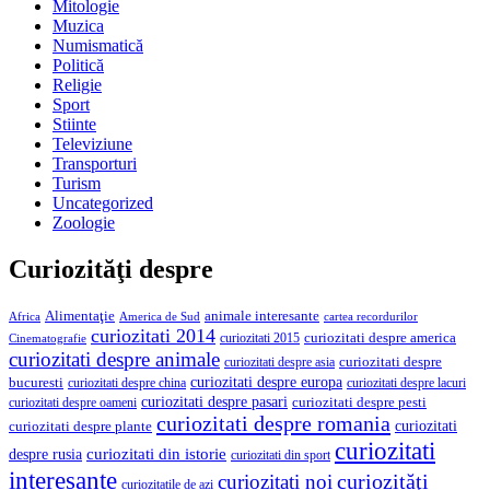
Mitologie
Muzica
Numismatică
Politică
Religie
Sport
Stiinte
Televiziune
Transporturi
Turism
Uncategorized
Zoologie
Curiozităţi despre
Alimentaţie
animale interesante
America de Sud
Africa
cartea recordurilor
curiozitati 2014
curiozitati despre america
curiozitati 2015
Cinematografie
curiozitati despre animale
curiozitati despre asia
curiozitati despre
curiozitati despre europa
bucuresti
curiozitati despre lacuri
curiozitati despre china
curiozitati despre pasari
curiozitati despre pesti
curiozitati despre oameni
curiozitati despre romania
curiozitati
curiozitati despre plante
curiozitati
curiozitati din istorie
despre rusia
curiozitati din sport
interesante
curiozităţi
curiozitati noi
curiozitatile de azi