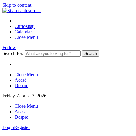
Skip to content
Curiozităţi
Calendar
Close Menu
Follow
Search for:
Close Menu
Acasă
Despre
Friday, August 7, 2026
Close Menu
Acasă
Despre
Login
Register