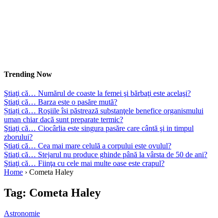
Trending Now
Ştiaţi că… Numărul de coaste la femei şi bărbaţi este acelaşi?
Ştiaţi că… Barza este o pasăre mută?
Știați că… Roşiile îsi păstrează substanţele benefice organismului
uman chiar dacă sunt preparate termic?
Ştiaţi că… Ciocârlia este singura pasăre care cântă şi in timpul
zborului?
Știaţi că… Cea mai mare celulă a corpului este ovulul?
Ştiaţi că… Stejarul nu produce ghinde până la vârsta de 50 de ani?
Ştiaţi că… Fiinţa cu cele mai multe oase este crapul?
Home
›
Cometa Haley
Tag:
Cometa Haley
Astronomie