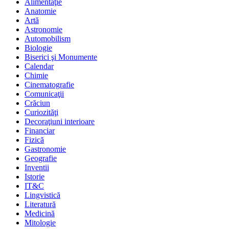
Alimentaţie
Anatomie
Artă
Astronomie
Automobilism
Biologie
Biserici şi Monumente
Calendar
Chimie
Cinematografie
Comunicaţii
Crăciun
Curiozităţi
Decoraţiuni interioare
Financiar
Fizică
Gastronomie
Geografie
Inventii
Istorie
IT&C
Lingvistică
Literatură
Medicină
Mitologie