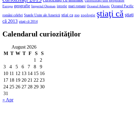
curiozităţi din geografie
geografie
istorie
mari romani
Imperiul Otoman
Oceanul Pacific
Europa
Oceanul Atlantic
ştiaţi că
ştiaţi
stiai ca
români celebri
Statele Unite ale Americii
zoologie
zoo
că 2013
ştiaţi că 2014
Calendarul curiozităţilor
August 2026
M
T
W
T
F
S
S
1
2
3
4
5
6
7
8
9
10
11
12
13
14
15
16
17
18
19
20
21
22
23
24
25
26
27
28
29
30
31
« Apr