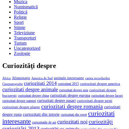
Muzica
Numismatică
Politică
Religie
Sport
Stiinte
Televiziune
Transporturi
Turism
Uncategorized
Zoologie
Curiozităţi despre
Alimentaţie
animale interesante
America de Sud
Africa
cartea recordurilor
curiozitati 2014
curiozitati despre america
curiozitati 2015
Cinematografie
curiozitati despre animale
curiozitati despre asia
curiozitati despre
curiozitati despre europa
bucuresti
curiozitati despre lacuri
curiozitati despre china
curiozitati despre pasari
curiozitati despre pesti
curiozitati despre oameni
curiozitati despre romania
curiozitati
curiozitati despre plante
curiozitati
curiozitati din istorie
despre rusia
curiozitati din sport
interesante
curiozităţi
curiozitati noi
curiozitatile de azi
curiozităţi 2013
curiozităţi cu animale