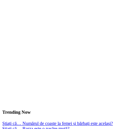
Trending Now
Ştiaţi că… Numărul de coaste la femei şi bărbaţi este acelaşi?
Ştiaţi că… Barza este o pasăre mută?