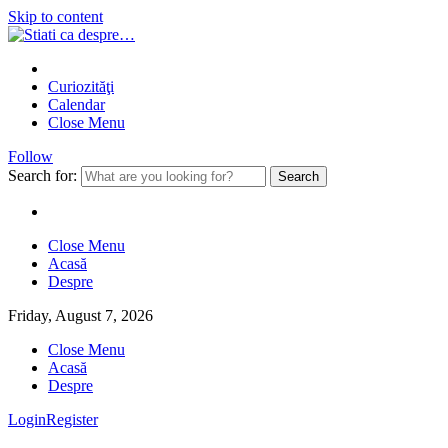
Skip to content
Curiozităţi
Calendar
Close Menu
Follow
Search for:
Close Menu
Acasă
Despre
Friday, August 7, 2026
Close Menu
Acasă
Despre
Login
Register