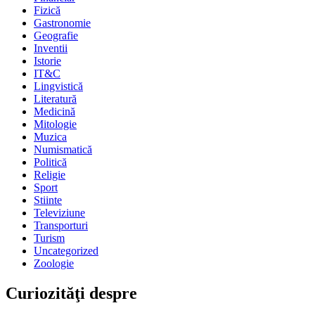
Fizică
Gastronomie
Geografie
Inventii
Istorie
IT&C
Lingvistică
Literatură
Medicină
Mitologie
Muzica
Numismatică
Politică
Religie
Sport
Stiinte
Televiziune
Transporturi
Turism
Uncategorized
Zoologie
Curiozităţi despre