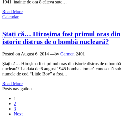
1941, înainte de ora 8 câteva sute…
Read More
Calendar
Ștați că… Hiroșima fost primul oraș din
istorie distrus de o bombă nucleară?
Posted on
August 6, 2014
—by
Carmen
2401
Ștați că… Hiroșima fost primul oraș din istorie distrus de o bombă
nucleară? La data de 6 august 1945 bomba atomică cunoscută sub
numele de cod “Little Boy” a fost…
Read More
Posts navigation
1
2
3
Next