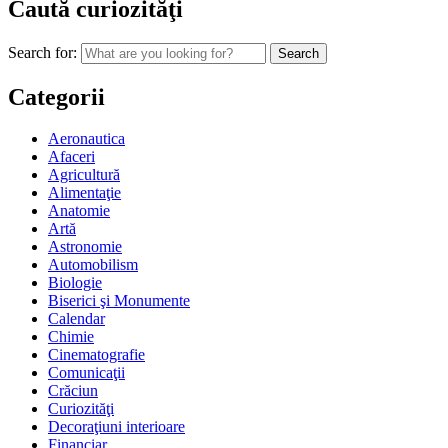
Caută curiozităţi
Search for:
Categorii
Aeronautica
Afaceri
Agricultură
Alimentaţie
Anatomie
Artă
Astronomie
Automobilism
Biologie
Biserici şi Monumente
Calendar
Chimie
Cinematografie
Comunicaţii
Crăciun
Curiozităţi
Decoraţiuni interioare
Financiar