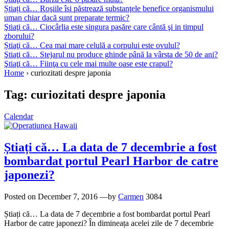
Știați că… Roşiile îsi păstrează substanţele benefice organismului
uman chiar dacă sunt preparate termic?
Ştiaţi că… Ciocârlia este singura pasăre care cântă şi in timpul
zborului?
Știaţi că… Cea mai mare celulă a corpului este ovulul?
Ştiaţi că… Stejarul nu produce ghinde până la vârsta de 50 de ani?
Ştiaţi că… Fiinţa cu cele mai multe oase este crapul?
Home
›
curiozitati despre japonia
Tag:
curiozitati despre japonia
Calendar
Știați că… La data de 7 decembrie a fost
bombardat portul Pearl Harbor de catre
japonezi?
Posted on
December 7, 2016
—by
Carmen
3084
Știați că… La data de 7 decembrie a fost bombardat portul Pearl
Harbor de catre japonezi? În dimineața acelei zile de 7 decembrie