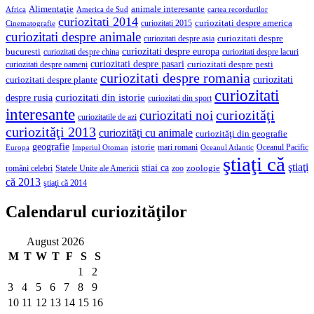
Alimentaţie
animale interesante
America de Sud
Africa
cartea recordurilor
curiozitati 2014
curiozitati despre america
curiozitati 2015
Cinematografie
curiozitati despre animale
curiozitati despre asia
curiozitati despre
curiozitati despre europa
bucuresti
curiozitati despre lacuri
curiozitati despre china
curiozitati despre pasari
curiozitati despre pesti
curiozitati despre oameni
curiozitati despre romania
curiozitati
curiozitati despre plante
curiozitati
curiozitati din istorie
despre rusia
curiozitati din sport
interesante
curiozităţi
curiozitati noi
curiozitatile de azi
curiozităţi 2013
curiozităţi cu animale
curiozităţi din geografie
geografie
istorie
mari romani
Imperiul Otoman
Oceanul Pacific
Europa
Oceanul Atlantic
ştiaţi că
ştiaţi
stiai ca
români celebri
Statele Unite ale Americii
zoologie
zoo
că 2013
ştiaţi că 2014
Calendarul curiozităţilor
August 2026
M
T
W
T
F
S
S
1
2
3
4
5
6
7
8
9
10
11
12
13
14
15
16