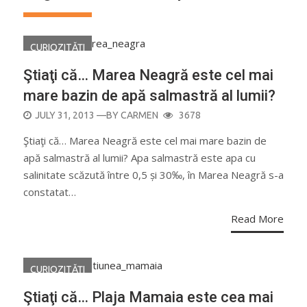
CURIOZITĂŢI
Ştiaţi că… Marea Neagră este cel mai
mare bazin de apă salmastră al lumii?
POSTED
JULY 31, 2013
—BY
CARMEN
3678
ON
Ştiaţi că… Marea Neagră este cel mai mare bazin de
apă salmastră al lumii? Apa salmastră este apa cu
salinitate scăzută între 0,5 și 30‰, în Marea Neagră s-a
constatat…
Read More
CURIOZITĂŢI
Ştiaţi că… Plaja Mamaia este cea mai