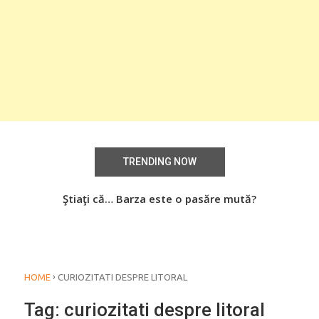
TRENDING NOW
aţi
Ştiaţi că… Barza este o pasăre mută?
Știa
o
›
HOME
CURIOZITATI DESPRE LITORAL
Tag:
curiozitati despre litoral