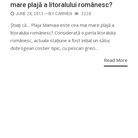
mare plajă a litoralului românesc?
POSTED
JUNE 28, 2013
—BY
CARMEN
3228
ON
Ştiaţi că… Plaja Mamaia este cea mai mare plajă a
litoralului românesc? Considerată o perla litoralului
românesc, actuala stațiune a fost inițial un sătuc
dobrogean costier tipic, cu pescari greci…
Read More