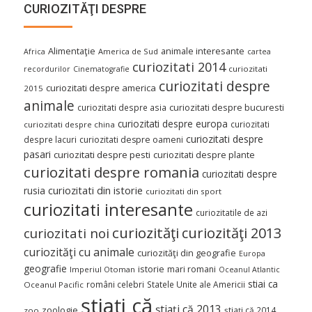
CURIOZITĂŢI DESPRE
Alimentaţie
animale interesante
America de Sud
Africa
cartea
curiozitati 2014
curiozitati
recordurilor
Cinematografie
curiozitati despre
curiozitati despre america
2015
animale
curiozitati despre asia
curiozitati despre bucuresti
curiozitati despre europa
curiozitati
curiozitati despre china
curiozitati despre
despre lacuri
curiozitati despre oameni
pasari
curiozitati despre pesti
curiozitati despre plante
curiozitati despre romania
curiozitati despre
curiozitati din istorie
rusia
curiozitati din sport
curiozitati interesante
curiozitatile de azi
curiozităţi
curiozităţi 2013
curiozitati noi
curiozităţi cu animale
curiozităţi din geografie
Europa
geografie
istorie
mari romani
Imperiul Otoman
Oceanul Atlantic
stiai ca
români celebri
Statele Unite ale Americii
Oceanul Pacific
ştiaţi că
ştiaţi că 2013
zoologie
ştiaţi că 2014
zoo