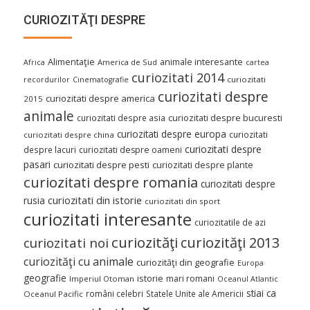
CURIOZITĂŢI DESPRE
Alimentaţie
animale interesante
America de Sud
Africa
cartea
curiozitati 2014
curiozitati
recordurilor
Cinematografie
curiozitati despre
curiozitati despre america
2015
animale
curiozitati despre asia
curiozitati despre bucuresti
curiozitati despre europa
curiozitati
curiozitati despre china
curiozitati despre
despre lacuri
curiozitati despre oameni
pasari
curiozitati despre pesti
curiozitati despre plante
curiozitati despre romania
curiozitati despre
curiozitati din istorie
rusia
curiozitati din sport
curiozitati interesante
curiozitatile de azi
curiozităţi
curiozităţi 2013
curiozitati noi
curiozităţi cu animale
curiozităţi din geografie
Europa
geografie
istorie
mari romani
Imperiul Otoman
Oceanul Atlantic
stiai ca
români celebri
Statele Unite ale Americii
Oceanul Pacific