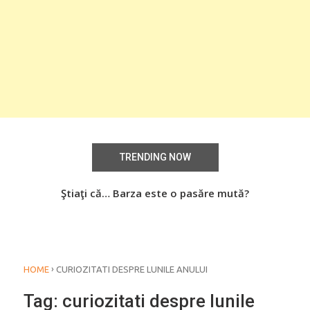
TRENDING NOW
aţi
Ştiaţi că… Barza este o pasăre mută?
Știa
o
›
HOME
CURIOZITATI DESPRE LUNILE ANULUI
Tag:
curiozitati despre lunile