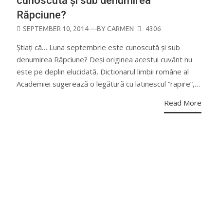
cunoscută și sub denumirea
Răpciune?
POSTED
SEPTEMBER 10, 2014
—BY
CARMEN
4306
ON
Știați că… Luna septembrie este cunoscută și sub
denumirea Răpciune? Deși originea acestui cuvânt nu
este pe deplin elucidată, Dictionarul limbii române al
Academiei sugerează o legătură cu latinescul “rapire”,…
Read More