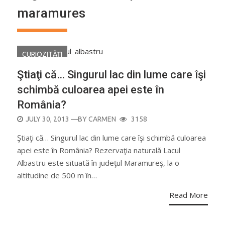
maramures
CURIOZITĂŢI
Ştiaţi că… Singurul lac din lume care îşi
schimbă culoarea apei este în
România?
POSTED
JULY 30, 2013
—BY
CARMEN
3158
ON
Ştiaţi că… Singurul lac din lume care îşi schimbă culoarea
apei este în România? Rezervaţia naturală Lacul
Albastru este situată în judeţul Maramureş, la o
altitudine de 500 m în…
Read More