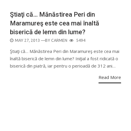
BISERICI ŞI MONUMENTE
Ştiaţi că… Mănăstirea Peri din
Maramureş este cea mai înaltă
biserică de lemn din lume?
POSTED
MAY 27, 2013
—BY
CARMEN
5494
ON
Ştiaţi că… Mănăstirea Peri din Maramureş este cea mai
înaltă biserică de lemn din lume? Iniţial a fost ridicată o
biserică din piatră, iar pentru o perioadă de 312 ani…
Read More