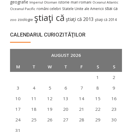
geografie
istorie
mari romani
Imperiul Otoman
Oceanul Atlantic
stiai ca
români celebri
Statele Unite ale Americii
Oceanul Pacific
ştiaţi că
ştiaţi că 2013
zoologie
ştiaţi că 2014
zoo
CALENDARUL CURIOZITĂŢILOR
AUGUST 2026
M
T
W
T
F
S
S
1
2
3
4
5
6
7
8
9
10
11
12
13
14
15
16
17
18
19
20
21
22
23
24
25
26
27
28
29
30
31