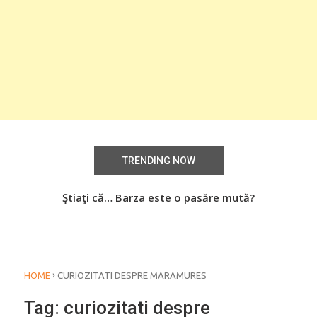
TRENDING NOW
aţi
Ştiaţi că… Barza este o pasăre mută?
Știa
o
›
HOME
CURIOZITATI DESPRE MARAMURES
Tag:
curiozitati despre