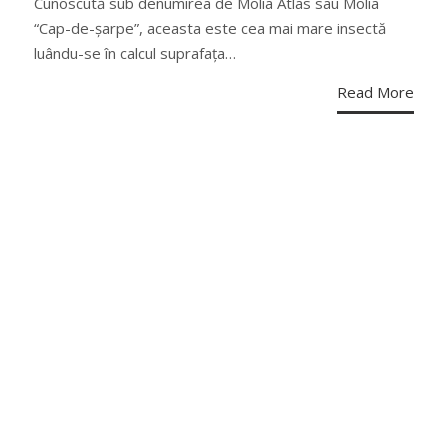
Cunoscută sub denumirea de Molia Atlas sau Molia
“Cap-de-șarpe”, aceasta este cea mai mare insectă
luându-se în calcul suprafața…
Read More