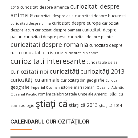
curiozitati despre
curiozitati despre america
2015
animale
curiozitati despre asia
curiozitati despre bucuresti
curiozitati despre europa
curiozitati
curiozitati despre china
curiozitati despre
despre lacuri
curiozitati despre oameni
pasari
curiozitati despre pesti
curiozitati despre plante
curiozitati despre romania
curiozitati despre
curiozitati din istorie
rusia
curiozitati din sport
curiozitati interesante
curiozitatile de azi
curiozităţi
curiozităţi 2013
curiozitati noi
curiozităţi cu animale
curiozităţi din geografie
Europa
geografie
istorie
mari romani
Imperiul Otoman
Oceanul Atlantic
stiai ca
români celebri
Statele Unite ale Americii
Oceanul Pacific
ştiaţi că
ştiaţi că 2013
zoologie
ştiaţi că 2014
zoo
CALENDARUL CURIOZITĂŢILOR