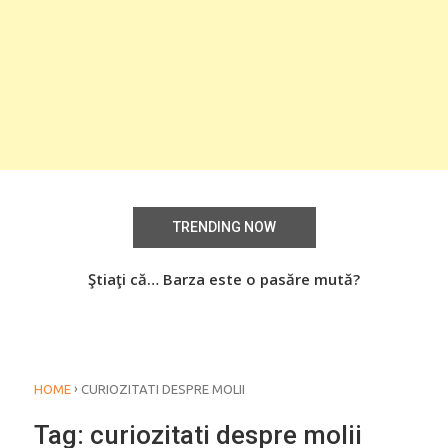
TRENDING NOW
aţi
Ştiaţi că… Barza este o pasăre mută?
Știa
o
›
HOME
CURIOZITATI DESPRE MOLII
Tag:
curiozitati despre molii