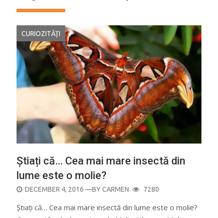
CURIOZITĂŢI
Știați că… Cea mai mare insectă din
lume este o molie?
POSTED
DECEMBER 4, 2016
—BY
CARMEN
7280
ON
Știați că… Cea mai mare insectă din lume este o molie?