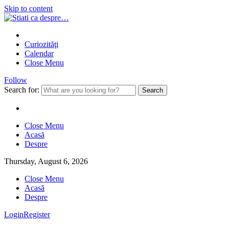
Skip to content
Curiozităţi
Calendar
Close Menu
Follow
Search for:
Close Menu
Acasă
Despre
Thursday, August 6, 2026
Close Menu
Acasă
Despre
Login
Register