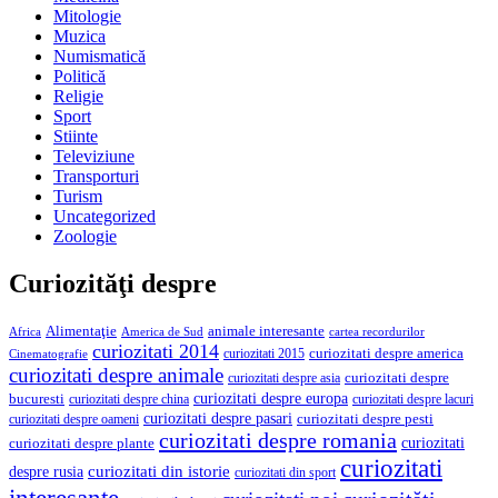
Mitologie
Muzica
Numismatică
Politică
Religie
Sport
Stiinte
Televiziune
Transporturi
Turism
Uncategorized
Zoologie
Curiozităţi despre
Alimentaţie
animale interesante
America de Sud
Africa
cartea recordurilor
curiozitati 2014
curiozitati despre america
curiozitati 2015
Cinematografie
curiozitati despre animale
curiozitati despre asia
curiozitati despre
curiozitati despre europa
bucuresti
curiozitati despre lacuri
curiozitati despre china
curiozitati despre pasari
curiozitati despre pesti
curiozitati despre oameni
curiozitati despre romania
curiozitati
curiozitati despre plante
curiozitati
curiozitati din istorie
despre rusia
curiozitati din sport