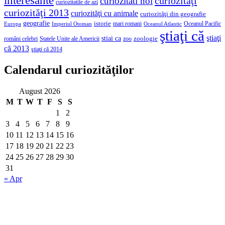
interesante
curiozităţi
curiozitati noi
curiozitatile de azi
curiozităţi 2013
curiozităţi cu animale
curiozităţi din geografie
geografie
istorie
mari romani
Imperiul Otoman
Oceanul Pacific
Europa
Oceanul Atlantic
ştiaţi că
ştiaţi
stiai ca
români celebri
Statele Unite ale Americii
zoologie
zoo
că 2013
ştiaţi că 2014
Calendarul curiozităţilor
August 2026
M
T
W
T
F
S
S
1
2
3
4
5
6
7
8
9
10
11
12
13
14
15
16
17
18
19
20
21
22
23
24
25
26
27
28
29
30
31
« Apr