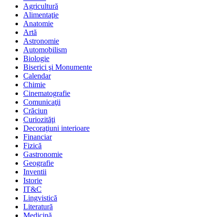
Agricultură
Alimentaţie
Anatomie
Artă
Astronomie
Automobilism
Biologie
Biserici şi Monumente
Calendar
Chimie
Cinematografie
Comunicaţii
Crăciun
Curiozităţi
Decoraţiuni interioare
Financiar
Fizică
Gastronomie
Geografie
Inventii
Istorie
IT&C
Lingvistică
Literatură
Medicină