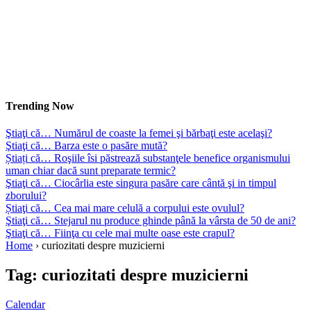
Trending Now
Ştiaţi că… Numărul de coaste la femei şi bărbaţi este acelaşi?
Ştiaţi că… Barza este o pasăre mută?
Știați că… Roşiile îsi păstrează substanţele benefice organismului
uman chiar dacă sunt preparate termic?
Ştiaţi că… Ciocârlia este singura pasăre care cântă şi in timpul
zborului?
Știaţi că… Cea mai mare celulă a corpului este ovulul?
Ştiaţi că… Stejarul nu produce ghinde până la vârsta de 50 de ani?
Ştiaţi că… Fiinţa cu cele mai multe oase este crapul?
Home
›
curiozitati despre muzicierni
Tag:
curiozitati despre muzicierni
Calendar