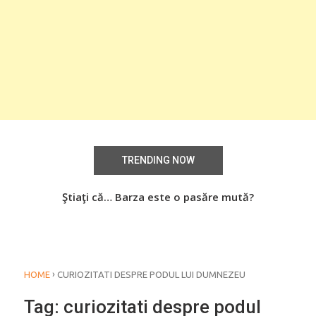
TRENDING NOW
aţi
Ştiaţi că… Barza este o pasăre mută?
Știa
o
›
HOME
CURIOZITATI DESPRE PODUL LUI DUMNEZEU
Tag:
curiozitati despre podul