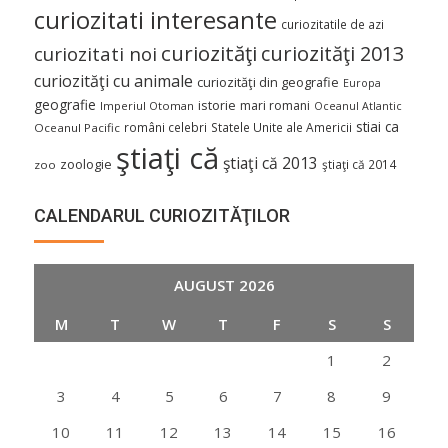
curiozitati interesante
curiozitatile de azi
curiozităţi
curiozităţi 2013
curiozitati noi
curiozităţi cu animale
curiozităţi din geografie
Europa
geografie
istorie
mari romani
Imperiul Otoman
Oceanul Atlantic
stiai ca
români celebri
Statele Unite ale Americii
Oceanul Pacific
ştiaţi că
ştiaţi că 2013
zoologie
ştiaţi că 2014
zoo
CALENDARUL CURIOZITĂŢILOR
AUGUST 2026
M
T
W
T
F
S
S
1
2
3
4
5
6
7
8
9
10
11
12
13
14
15
16