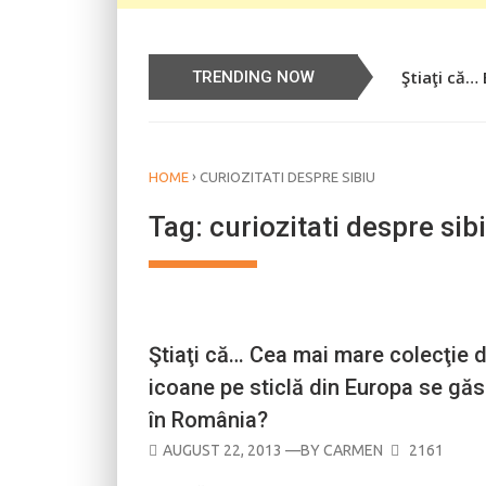
Ştiaţi că…
Știați că…
TRENDING NOW
›
HOME
CURIOZITATI DESPRE SIBIU
Tag:
curiozitati despre sib
BISERICI ŞI MONUMENTE
Ştiaţi că… Cea mai mare colecţie 
icoane pe sticlă din Europa se gă
în România?
POSTED
AUGUST 22, 2013
—BY
CARMEN
2161
ON