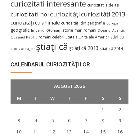
curiozitati interesante
curiozitatile de azi
curiozităţi
curiozităţi 2013
curiozitati noi
curiozităţi cu animale
curiozităţi din geografie
Europa
geografie
istorie
mari romani
Imperiul Otoman
Oceanul Atlantic
stiai ca
români celebri
Statele Unite ale Americii
Oceanul Pacific
ştiaţi că
ştiaţi că 2013
zoologie
ştiaţi că 2014
zoo
CALENDARUL CURIOZITĂŢILOR
AUGUST 2026
M
T
W
T
F
S
S
1
2
3
4
5
6
7
8
9
10
11
12
13
14
15
16