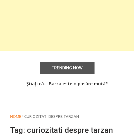
TRENDING NOW
aţi
Ştiaţi că… Barza este o pasăre mută?
Știa
o
›
HOME
CURIOZITATI DESPRE TARZAN
Tag:
curiozitati despre tarzan