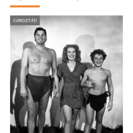
CURIOZITĂŢI