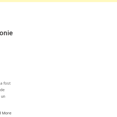
monie
l
 a fost
 de
a un
d More