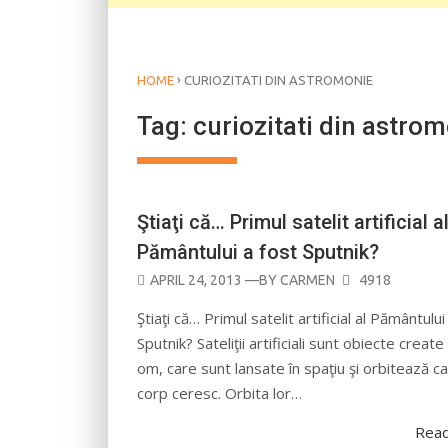
›
HOME
CURIOZITATI DIN ASTROMONIE
Tag:
curiozitati din astro
Ştiaţi că… Primul satelit artificial a
Pământului a fost Sputnik?
POSTED
APRIL 24, 2013
—BY
CARMEN
4918
ON
Ştiaţi că… Primul satelit artificial al Pământului
Sputnik? Sateliţii artificiali sunt obiecte create
om, care sunt lansate în spaţiu şi orbitează c
corp ceresc. Orbita lor…
Rea