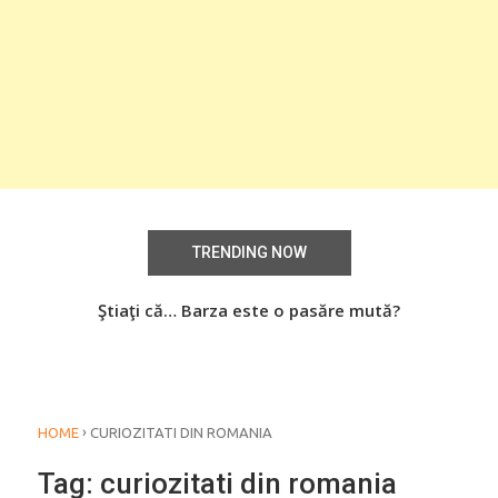
TRENDING NOW
aţi
Ştiaţi că… Barza este o pasăre mută?
Știa
o
›
HOME
CURIOZITATI DIN ROMANIA
Tag:
curiozitati din romania