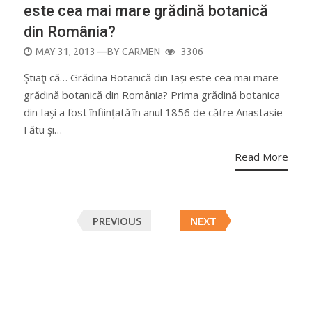
este cea mai mare grădină botanică
din România?
POSTED
MAY 31, 2013
—BY
CARMEN
3306
ON
Ştiaţi că… Grădina Botanică din Iași este cea mai mare
grădină botanică din România? Prima grădină botanica
din Iaşi a fost înființată în anul 1856 de către Anastasie
Fătu şi…
Read More
Posts
PREVIOUS
NEXT
navigation