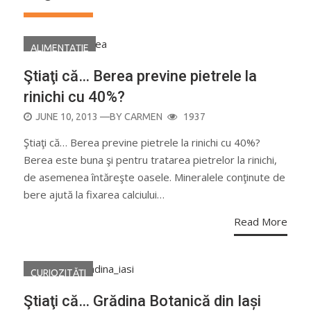
ALIMENTAŢIE
Ştiaţi că… Berea previne pietrele la
rinichi cu 40%?
POSTED
JUNE 10, 2013
—BY
CARMEN
1937
ON
Ştiaţi că… Berea previne pietrele la rinichi cu 40%?
Berea este buna şi pentru tratarea pietrelor la rinichi,
de asemenea întăreşte oasele. Mineralele conţinute de
bere ajută la fixarea calciului…
Read More
CURIOZITĂŢI
Ştiaţi că… Grădina Botanică din Iași