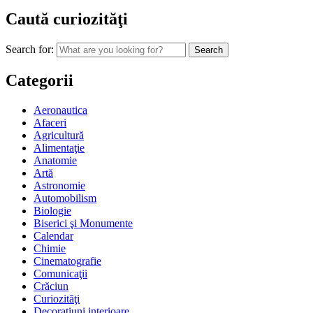
Caută curiozităţi
Search for:
Categorii
Aeronautica
Afaceri
Agricultură
Alimentaţie
Anatomie
Artă
Astronomie
Automobilism
Biologie
Biserici şi Monumente
Calendar
Chimie
Cinematografie
Comunicaţii
Crăciun
Curiozităţi
Decoraţiuni interioare