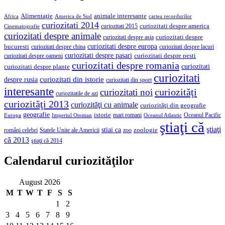
Alimentaţie
animale interesante
America de Sud
Africa
cartea recordurilor
curiozitati 2014
curiozitati despre america
curiozitati 2015
Cinematografie
curiozitati despre animale
curiozitati despre asia
curiozitati despre
curiozitati despre europa
bucuresti
curiozitati despre lacuri
curiozitati despre china
curiozitati despre pasari
curiozitati despre pesti
curiozitati despre oameni
curiozitati despre romania
curiozitati
curiozitati despre plante
curiozitati
curiozitati din istorie
despre rusia
curiozitati din sport
interesante
curiozităţi
curiozitati noi
curiozitatile de azi
curiozităţi 2013
curiozităţi cu animale
curiozităţi din geografie
geografie
istorie
mari romani
Imperiul Otoman
Oceanul Pacific
Europa
Oceanul Atlantic
ştiaţi că
ştiaţi
stiai ca
români celebri
Statele Unite ale Americii
zoologie
zoo
că 2013
ştiaţi că 2014
Calendarul curiozităţilor
August 2026
M
T
W
T
F
S
S
1
2
3
4
5
6
7
8
9