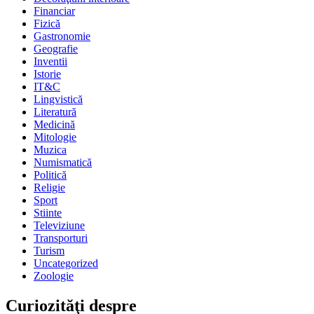
Financiar
Fizică
Gastronomie
Geografie
Inventii
Istorie
IT&C
Lingvistică
Literatură
Medicină
Mitologie
Muzica
Numismatică
Politică
Religie
Sport
Stiinte
Televiziune
Transporturi
Turism
Uncategorized
Zoologie
Curiozităţi despre