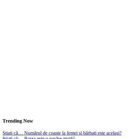
Trending Now
Ştiaţi că… Numărul de coaste la femei şi bărbaţi este acelaşi?
Ştiaţi că… Barza este o pasăre mută?