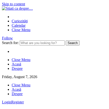
Skip to content
Curiozităţi
Calendar
Close Menu
Follow
Search for:
Close Menu
Acasă
Despre
Friday, August 7, 2026
Close Menu
Acasă
Despre
Login
Register