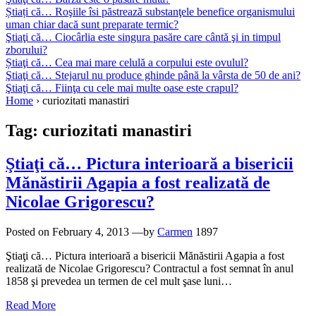
Știați că… Roşiile îsi păstrează substanţele benefice organismului
uman chiar dacă sunt preparate termic?
Ştiaţi că… Ciocârlia este singura pasăre care cântă şi in timpul
zborului?
Știaţi că… Cea mai mare celulă a corpului este ovulul?
Ştiaţi că… Stejarul nu produce ghinde până la vârsta de 50 de ani?
Ştiaţi că… Fiinţa cu cele mai multe oase este crapul?
Home
›
curiozitati manastiri
Tag:
curiozitati manastiri
Ştiaţi că… Pictura interioară a bisericii
Mănăstirii Agapia a fost realizată de
Nicolae Grigorescu?
Posted on
February 4, 2013
—by
Carmen
1897
Ştiaţi că… Pictura interioară a bisericii Mănăstirii Agapia a fost
realizată de Nicolae Grigorescu? Contractul a fost semnat în anul
1858 şi prevedea un termen de cel mult şase luni…
Read More