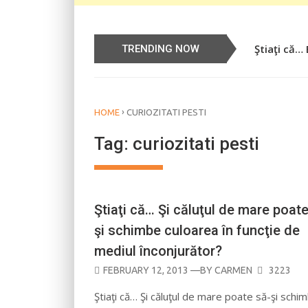
Ştiaţi că…
Știați că…
TRENDING NOW
›
HOME
CURIOZITATI PESTI
Tag:
curiozitati pesti
Ştiaţi că… Şi căluţul de mare poate
şi schimbe culoarea în funcţie de
mediul înconjurător?
POSTED
FEBRUARY 12, 2013
—BY
CARMEN
3223
ON
Ştiaţi că… Şi căluţul de mare poate să-şi schi