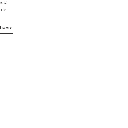
estă
ă de
d More