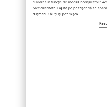
culoarea în funcţie de mediul înconjurător? Ac
particularitate îl ajută pe pestişor să se apar
duşmani. Căluţii îşi pot mişca…
Rea