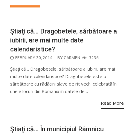
CURIOZITĂŢI
Ştiaţi că… Dragobetele, sărbătoare a
iubirii, are mai multe date
calendaristice?
POSTED
FEBRUARY 20, 2014
—BY
CARMEN
3236
ON
Ştiaţi că… Dragobetele, sărbătoare a iubirii, are mai
multe date calendaristice? Dragobetele este o
sărbătoare cu rădăcini slave de rit vechi celebrată în
unele locuri din România în datele de…
Read More
Ştiaţi că… În municipiul Râmnicu