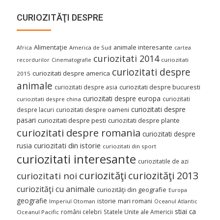
CURIOZITĂŢI DESPRE
Alimentaţie
animale interesante
America de Sud
Africa
cartea
curiozitati 2014
curiozitati
recordurilor
Cinematografie
curiozitati despre
curiozitati despre america
2015
animale
curiozitati despre asia
curiozitati despre bucuresti
curiozitati despre europa
curiozitati
curiozitati despre china
curiozitati despre
despre lacuri
curiozitati despre oameni
pasari
curiozitati despre pesti
curiozitati despre plante
curiozitati despre romania
curiozitati despre
curiozitati din istorie
rusia
curiozitati din sport
curiozitati interesante
curiozitatile de azi
curiozităţi
curiozităţi 2013
curiozitati noi
curiozităţi cu animale
curiozităţi din geografie
Europa
geografie
istorie
mari romani
Imperiul Otoman
Oceanul Atlantic
stiai ca
români celebri
Statele Unite ale Americii
Oceanul Pacific