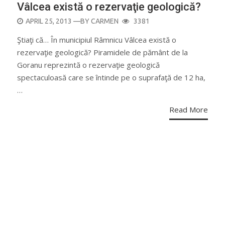
Vâlcea există o rezervaţie geologică?
POSTED
APRIL 25, 2013
—BY
CARMEN
3381
ON
Ştiaţi că… În municipiul Râmnicu Vâlcea există o
rezervaţie geologică? Piramidele de pământ de la
Goranu reprezintă o rezervaţie geologică
spectaculoasă care se întinde pe o suprafaţă de 12 ha,
…
Read More