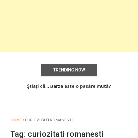
TRENDING NOW
aţi
Ştiaţi că… Barza este o pasăre mută?
Știa
o
›
HOME
CURIOZITATI ROMANESTI
Tag:
curiozitati romanesti