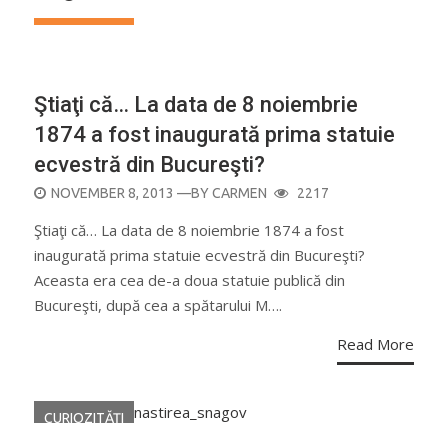
CALENDAR
Ştiaţi că… La data de 8 noiembrie
1874 a fost inaugurată prima statuie
ecvestră din Bucureşti?
POSTED
NOVEMBER 8, 2013
—BY
CARMEN
2217
ON
Ştiaţi că… La data de 8 noiembrie 1874 a fost
inaugurată prima statuie ecvestră din Bucureşti?
Aceasta era cea de-a doua statuie publică din
Bucureşti, după cea a spătarului M….
Read More
CURIOZITĂŢI