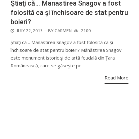
Ştiaţi că… Manastirea Snagov a fost
folosită ca şi închisoare de stat pentru
boieri?
POSTED
JULY 22, 2013
—BY
CARMEN
2100
ON
Ştiaţi că… Manastirea Snagov a fost folosită ca şi
închisoare de stat pentru boieri? Mănăstirea Snagov
este monument istoric şi de artă feudală din Ţara
Românească, care se găseşte pe…
Read More