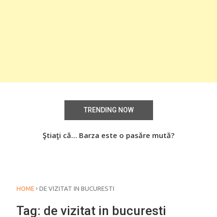
TRENDING NOW
Știați că… Roşiile îsi păstrează substanţele benefice
Ştiaţi că… Barza este o pasăre mută?
Şti
organismului uman chiar dacă sunt preparate
termic?
›
HOME
DE VIZITAT IN BUCURESTI
Tag:
de vizitat in bucuresti