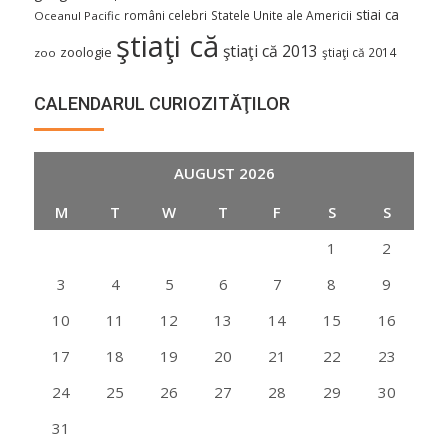
stiai ca
români celebri
Statele Unite ale Americii
Oceanul Pacific
ştiaţi că
ştiaţi că 2013
zoologie
ştiaţi că 2014
zoo
CALENDARUL CURIOZITĂŢILOR
AUGUST 2026
M
T
W
T
F
S
S
1
2
3
4
5
6
7
8
9
10
11
12
13
14
15
16
17
18
19
20
21
22
23
24
25
26
27
28
29
30
31