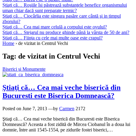
Știați că… Roşiile îsi păstrează substanţele benefice organismului
uman chiar dacă sunt preparate termic?
Ştiaţi că… Ciocârlia este singura pasăre care cântă şi in timpul
zborului?
Știaţi că… Cea mai mare celulă a corpului este ovulul?
Ştiaţi că… Stejarul nu produce ghinde până la vârsta de 50 de ani?
Ştiaţi că… Fiinţa cu cele mai multe oase este crapul?
Home
›
de vizitat in Centrul Vechi
Tag:
de vizitat in Centrul Vechi
Biserici şi Monumente
Ştiaţi că… Cea mai veche biserică din
Bucuresti este Biserica Domnească?
Posted on
June 7, 2013
—by
Carmen
2172
Ştiaţi că… Cea mai veche biserică din Bucuresti este Biserica
Domnească? Aceasta a fost zidită de Mircea Ciobanul în a doua lui
domnie, între anii 1545-1554, pe zidurile fostei biserici,…