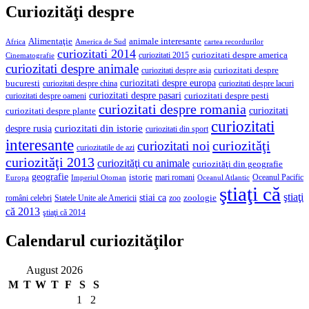
Curiozităţi despre
Alimentaţie
animale interesante
America de Sud
Africa
cartea recordurilor
curiozitati 2014
curiozitati despre america
curiozitati 2015
Cinematografie
curiozitati despre animale
curiozitati despre asia
curiozitati despre
curiozitati despre europa
bucuresti
curiozitati despre lacuri
curiozitati despre china
curiozitati despre pasari
curiozitati despre pesti
curiozitati despre oameni
curiozitati despre romania
curiozitati
curiozitati despre plante
curiozitati
curiozitati din istorie
despre rusia
curiozitati din sport
interesante
curiozităţi
curiozitati noi
curiozitatile de azi
curiozităţi 2013
curiozităţi cu animale
curiozităţi din geografie
geografie
istorie
mari romani
Imperiul Otoman
Oceanul Pacific
Europa
Oceanul Atlantic
ştiaţi că
ştiaţi
stiai ca
români celebri
Statele Unite ale Americii
zoologie
zoo
că 2013
ştiaţi că 2014
Calendarul curiozităţilor
August 2026
M
T
W
T
F
S
S
1
2