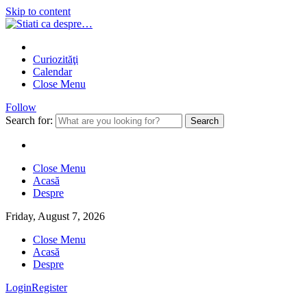
Skip to content
Curiozităţi
Calendar
Close Menu
Follow
Search for:
Close Menu
Acasă
Despre
Friday, August 7, 2026
Close Menu
Acasă
Despre
Login
Register