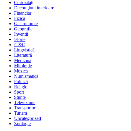
Curiozităţi
Decoraţiuni interioare
Financiar
Fizică
Gastronomie
Geografie
Inventii
Istorie
IT&C
Lingvistică
Literatură
Medicină
Mitologie
Muzica
Numismatică
Politică
Religie
Sport
Stiinte
Televiziune
Transporturi
Turism
Uncategorized
Zoologie