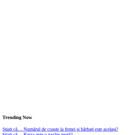
Trending Now
Ştiaţi că… Numărul de coaste la femei şi bărbaţi este acelaşi?
Ştiaţi că… Barza este o pasăre mută?