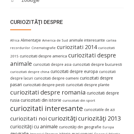
CURIOZITĂŢI DESPRE
Alimentaţie
animale interesante
America de Sud
Africa
cartea
curiozitati 2014
curiozitati
recordurilor
Cinematografie
curiozitati despre
curiozitati despre america
2015
animale
curiozitati despre asia
curiozitati despre bucuresti
curiozitati despre europa
curiozitati
curiozitati despre china
curiozitati despre
despre lacuri
curiozitati despre oameni
pasari
curiozitati despre pesti
curiozitati despre plante
curiozitati despre romania
curiozitati despre
curiozitati din istorie
rusia
curiozitati din sport
curiozitati interesante
curiozitatile de azi
curiozităţi
curiozităţi 2013
curiozitati noi
curiozităţi cu animale
curiozităţi din geografie
Europa
geografie
istorie
mari romani
Imperiul Otoman
Oceanul Atlantic