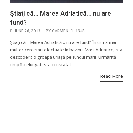
Ştiaţi că… Marea Adriatică… nu are
fund?
POSTED
JUNE 26, 2013
—BY
CARMEN
1943
ON
Ştiaţi că… Marea Adriatică… nu are fund? În urma mai
multor cercetari efectuate in bazinul Marii Adriatice, s-a
descoperit o groapă uriaşă pe fundul mării. Urmărită
timp îndelungat, s-a constatat…
Read More