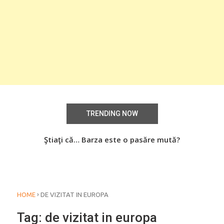
TRENDING NOW
Știați că… Roşiile îsi păstrează substanţele benefice
Ştiaţi că… Barza este o pasăre mută?
Şti
organismului uman chiar dacă sunt preparate
termic?
›
HOME
DE VIZITAT IN EUROPA
Tag:
de vizitat in europa