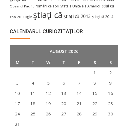
stiai ca
români celebri
Statele Unite ale Americii
Oceanul Pacific
ştiaţi că
ştiaţi că 2013
zoologie
ştiaţi că 2014
zoo
CALENDARUL CURIOZITĂŢILOR
AUGUST 2026
M
T
W
T
F
S
S
1
2
3
4
5
6
7
8
9
10
11
12
13
14
15
16
17
18
19
20
21
22
23
24
25
26
27
28
29
30
31