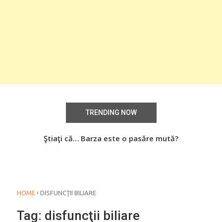
TRENDING NOW
aţi
Ştiaţi că… Barza este o pasăre mută?
Știa
o
›
HOME
DISFUNCŢII BILIARE
Tag:
disfuncţii biliare