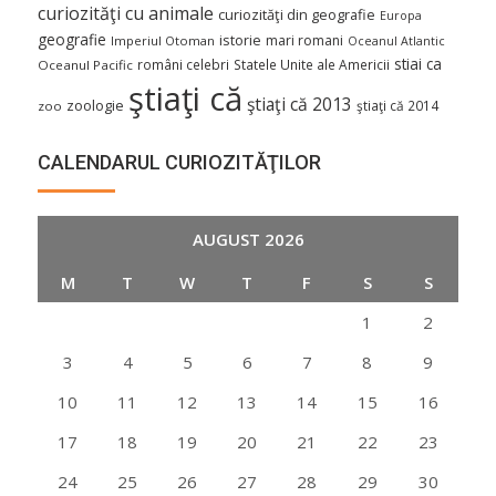
curiozităţi cu animale
curiozităţi din geografie
Europa
geografie
istorie
mari romani
Imperiul Otoman
Oceanul Atlantic
stiai ca
români celebri
Statele Unite ale Americii
Oceanul Pacific
ştiaţi că
ştiaţi că 2013
zoologie
ştiaţi că 2014
zoo
CALENDARUL CURIOZITĂŢILOR
AUGUST 2026
M
T
W
T
F
S
S
1
2
3
4
5
6
7
8
9
10
11
12
13
14
15
16
17
18
19
20
21
22
23
24
25
26
27
28
29
30