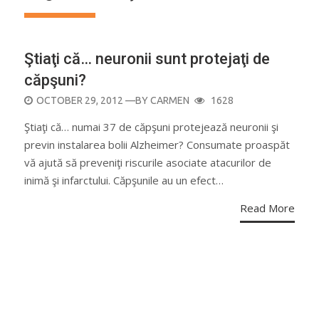
Ştiaţi că… neuronii sunt protejaţi de
căpşuni?
POSTED
OCTOBER 29, 2012
—BY
CARMEN
1628
ON
Ştiaţi că… numai 37 de căpşuni protejează neuronii şi
previn instalarea bolii Alzheimer? Consumate proaspăt
vă ajută să preveniţi riscurile asociate atacurilor de
inimă şi infarctului. Căpşunile au un efect…
Read More