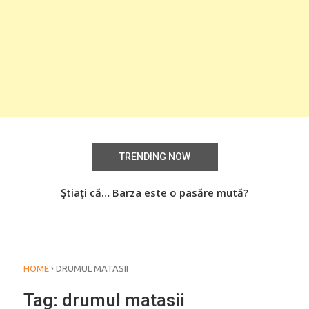
TRENDING NOW
aţi
Ştiaţi că… Barza este o pasăre mută?
Știa
o
›
HOME
DRUMUL MATASII
Tag:
drumul matasii