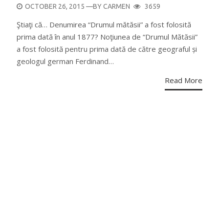
POSTED
OCTOBER 26, 2015
—BY
CARMEN
3659
ON
Ştiaţi că… Denumirea “Drumul mătăsii” a fost folosită
prima dată în anul 1877? Noţiunea de “Drumul Mătăsii”
a fost folosită pentru prima dată de către geograful și
geologul german Ferdinand…
Read More