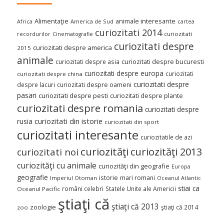
Alimentaţie
animale interesante
America de Sud
Africa
cartea
curiozitati 2014
curiozitati
recordurilor
Cinematografie
curiozitati despre
curiozitati despre america
2015
animale
curiozitati despre asia
curiozitati despre bucuresti
curiozitati despre europa
curiozitati
curiozitati despre china
curiozitati despre
despre lacuri
curiozitati despre oameni
pasari
curiozitati despre pesti
curiozitati despre plante
curiozitati despre romania
curiozitati despre
curiozitati din istorie
rusia
curiozitati din sport
curiozitati interesante
curiozitatile de azi
curiozităţi
curiozităţi 2013
curiozitati noi
curiozităţi cu animale
curiozităţi din geografie
Europa
geografie
istorie
mari romani
Imperiul Otoman
Oceanul Atlantic
stiai ca
români celebri
Statele Unite ale Americii
Oceanul Pacific
ştiaţi că
ştiaţi că 2013
zoologie
ştiaţi că 2014
zoo