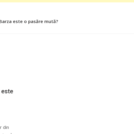
 Barza este o pasăre mută?
 Roşiile îsi păstrează substanţele benefice organismului uman
 este
r din