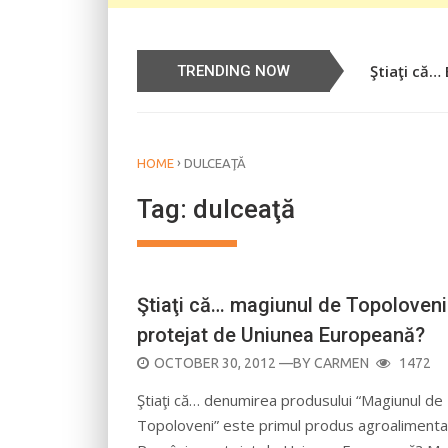
Ştiaţi că…
Știați că…
TRENDING NOW
›
HOME
DULCEAŢĂ
Tag:
dulceaţă
Ştiaţi că… magiunul de Topoloveni
protejat de Uniunea Europeană?
POSTED
OCTOBER 30, 2012
—BY
CARMEN
1472
ON
Ştiaţi că… denumirea produsului “Magiunul de
Topoloveni” este primul produs agroalimenta