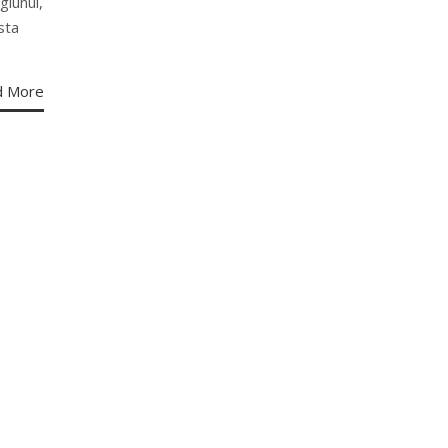
iunul,
sta
d More