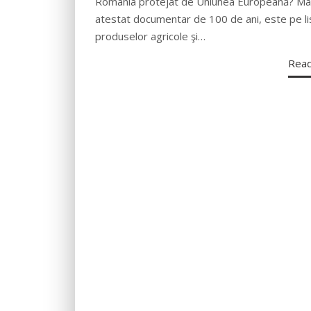
România protejat de Uniunea Europeană? Mag
atestat documentar de 100 de ani, este pe li
produselor agricole şi…
Rea