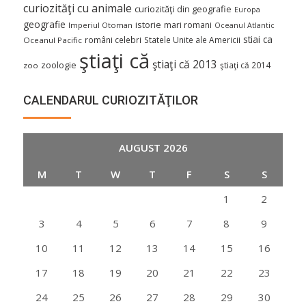
curiozităţi cu animale
curiozităţi din geografie
Europa
geografie
istorie
mari romani
Imperiul Otoman
Oceanul Atlantic
stiai ca
români celebri
Statele Unite ale Americii
Oceanul Pacific
ştiaţi că
ştiaţi că 2013
zoologie
ştiaţi că 2014
zoo
CALENDARUL CURIOZITĂŢILOR
AUGUST 2026
M
T
W
T
F
S
S
1
2
3
4
5
6
7
8
9
10
11
12
13
14
15
16
17
18
19
20
21
22
23
24
25
26
27
28
29
30