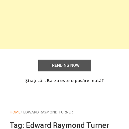
TRENDING NOW
aţi
Ştiaţi că… Barza este o pasăre mută?
Știa
o
›
HOME
EDWARD RAYMOND TURNER
Tag:
Edward Raymond Turner