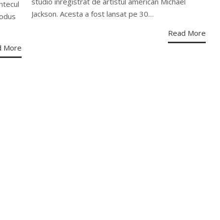
studio înregistrat de artistul american Michael
ntecul
Jackson. Acesta a fost lansat pe 30…
rodus
Read More
d More