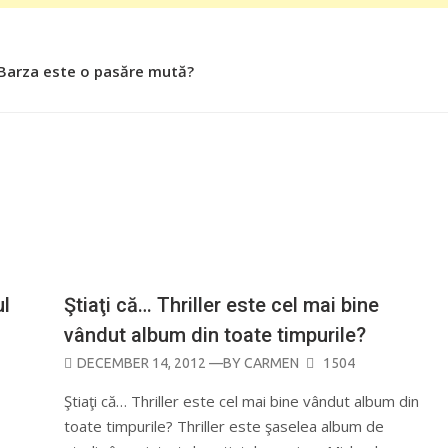
 Barza este o pasăre mută?
 Roşiile îsi păstrează substanţele benefice organismului uman
ul
Ştiaţi că… Thriller este cel mai bine
vândut album din toate timpurile?
POSTED
DECEMBER 14, 2012
—BY
CARMEN
1504
ON
Ştiaţi că… Thriller este cel mai bine vândut album din
toate timpurile? Thriller este şaselea album de