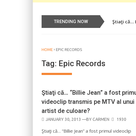
Ştiaţi că…
Știați că…
TRENDING NOW
›
HOME
EPIC RECORDS
Tag:
Epic Records
Ştiaţi că… “Billie Jean” a fost prim
videoclip transmis pe MTV al unui
artist de culoare?
POSTED
JANUARY 30, 2013
—BY
CARMEN
1930
ON
Ştiaţi că… “Billie Jean” a fost primul videoclip