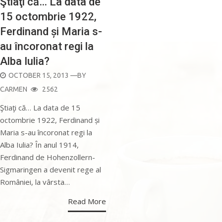
Ştiaţi că… La data de
15 octombrie 1922,
Ferdinand și Maria s-
au încoronat regi la
Alba Iulia?
POSTED
OCTOBER 15, 2013
—BY
ON
CARMEN
2562
Ştiaţi că… La data de 15
octombrie 1922, Ferdinand și
Maria s-au încoronat regi la
Alba Iulia? În anul 1914,
Ferdinand de Hohenzollern-
Sigmaringen a devenit rege al
României, la vârsta…
Read More