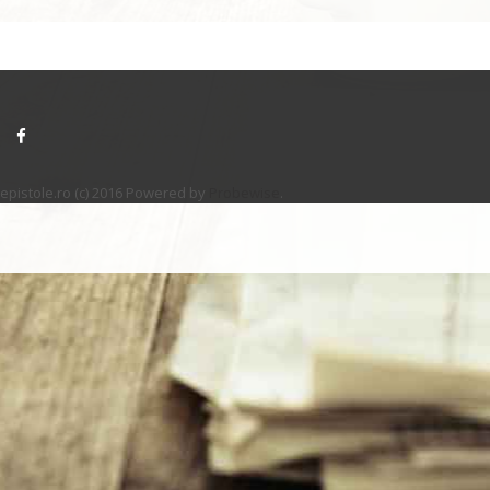
epistole.ro (c) 2016 Powered by
Probewise
.