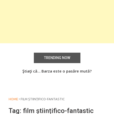
TRENDING NOW
aţi
Ştiaţi că… Barza este o pasăre mută?
Știa
o
›
HOME
FILM ȘTIINȚIFICO-FANTASTIC
Tag:
film științifico-fantastic