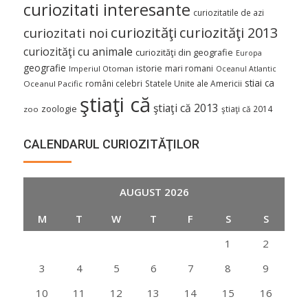
curiozitati interesante
curiozitatile de azi
curiozităţi
curiozităţi 2013
curiozitati noi
curiozităţi cu animale
curiozităţi din geografie
Europa
geografie
istorie
mari romani
Imperiul Otoman
Oceanul Atlantic
stiai ca
români celebri
Statele Unite ale Americii
Oceanul Pacific
ştiaţi că
ştiaţi că 2013
zoologie
ştiaţi că 2014
zoo
CALENDARUL CURIOZITĂŢILOR
AUGUST 2026
M
T
W
T
F
S
S
1
2
3
4
5
6
7
8
9
10
11
12
13
14
15
16