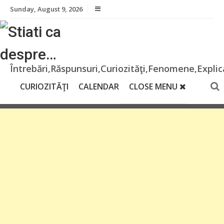
Skip
Sunday, August 9, 2026
to
content
Întrebări,Răspunsuri,Curiozităţi,Fenomene,Explica
CURIOZITĂŢI
CALENDAR
CLOSE MENU