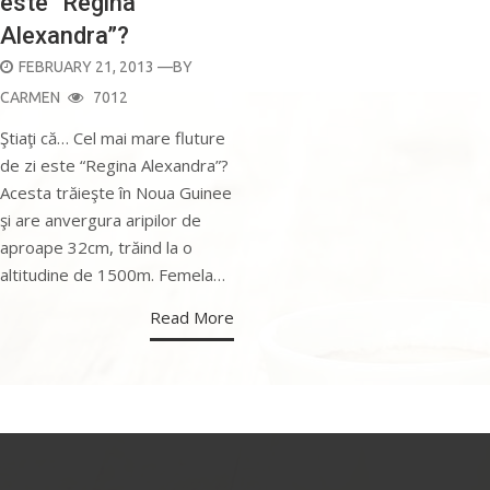
este “Regina
Alexandra”?
POSTED
FEBRUARY 21, 2013
—BY
ON
CARMEN
7012
Ştiaţi că… Cel mai mare fluture
de zi este “Regina Alexandra”?
Acesta trăieşte în Noua Guinee
şi are anvergura aripilor de
aproape 32cm, trăind la o
altitudine de 1500m. Femela…
Read More