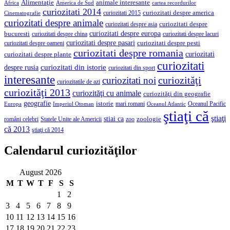
Alimentaţie
animale interesante
America de Sud
Africa
cartea recordurilor
curiozitati 2014
curiozitati despre america
curiozitati 2015
Cinematografie
curiozitati despre animale
curiozitati despre asia
curiozitati despre
curiozitati despre europa
bucuresti
curiozitati despre lacuri
curiozitati despre china
curiozitati despre pasari
curiozitati despre pesti
curiozitati despre oameni
curiozitati despre romania
curiozitati
curiozitati despre plante
curiozitati
curiozitati din istorie
despre rusia
curiozitati din sport
interesante
curiozităţi
curiozitati noi
curiozitatile de azi
curiozităţi 2013
curiozităţi cu animale
curiozităţi din geografie
geografie
istorie
mari romani
Imperiul Otoman
Oceanul Pacific
Europa
Oceanul Atlantic
ştiaţi că
ştiaţi
stiai ca
români celebri
Statele Unite ale Americii
zoologie
zoo
că 2013
ştiaţi că 2014
Calendarul curiozităţilor
August 2026
M
T
W
T
F
S
S
1
2
3
4
5
6
7
8
9
10
11
12
13
14
15
16
17
18
19
20
21
22
23