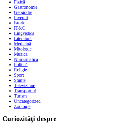
Fizică
Gastronomie
Geografie
Inventii
Istorie
IT&C
Lingvistică
Literatură
Medicină
Mitologie
Muzica
Numismatică
Politică
Religie
Sport
Stiinte
Televiziune
Transporturi
Turism
Uncategorized
Zoologie
Curiozităţi despre