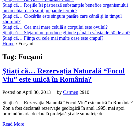
Știați că… Roşiile îsi păstrează substanţele benefice organismului
uman chiar dacă sunt preparate termic?
Ştiaţi că… Ciocârlia este singura pasăre care cântă şi in timpul
zborului?
Știaţi că… Cea mai mare celulă a corpului este ovulul?
Ştiaţi că… Stejarul nu produce ghinde până la vârsta de 50 de ani?
Ştiaţi că… Fiinţa cu cele mai multe oase este crapul?
Home
›
Focşani
Tag:
Focşani
Ştiaţi că… Rezervaţia Naturală “Focul
Viu” este unică în România?
Posted on
April 30, 2013
—by
Carmen
2910
Ştiaţi că… Rezervaţia Naturală “Focul Viu” este unică în România?
Zon a fost declarată rezervaţie geologică în anul 1995, mai apoi
primind în aria declarată protejată şi alte suprafeţe de…
Read More