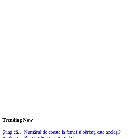
Trending Now
Ştiaţi că… Numărul de coaste la femei şi bărbaţi este acelaşi?
Ştiaţi că… Barza este o pasăre mută?