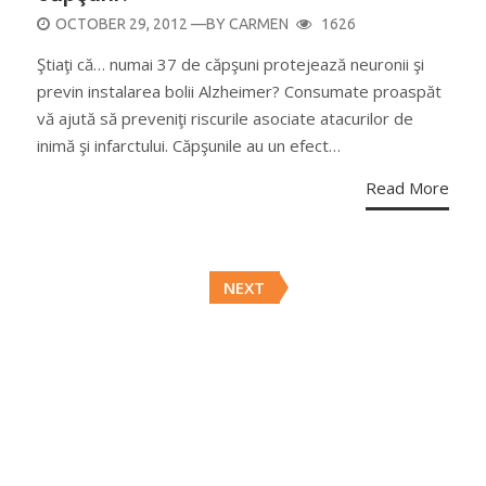
POSTED
OCTOBER 29, 2012
—BY
CARMEN
1626
ON
Ştiaţi că… numai 37 de căpşuni protejează neuronii şi
previn instalarea bolii Alzheimer? Consumate proaspăt
vă ajută să preveniţi riscurile asociate atacurilor de
inimă şi infarctului. Căpşunile au un efect…
Read More
Posts
NEXT
navigation