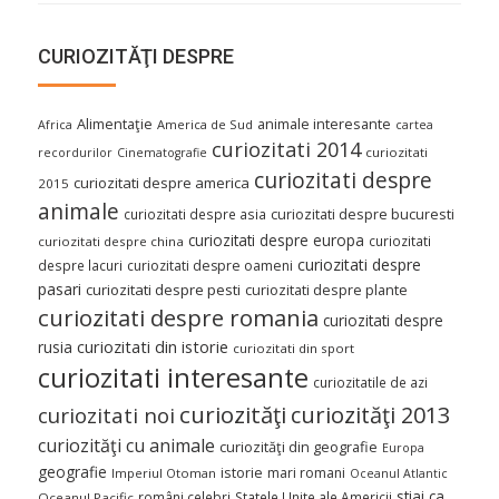
CURIOZITĂŢI DESPRE
Alimentaţie
animale interesante
America de Sud
Africa
cartea
curiozitati 2014
curiozitati
recordurilor
Cinematografie
curiozitati despre
curiozitati despre america
2015
animale
curiozitati despre asia
curiozitati despre bucuresti
curiozitati despre europa
curiozitati
curiozitati despre china
curiozitati despre
despre lacuri
curiozitati despre oameni
pasari
curiozitati despre pesti
curiozitati despre plante
curiozitati despre romania
curiozitati despre
curiozitati din istorie
rusia
curiozitati din sport
curiozitati interesante
curiozitatile de azi
curiozităţi
curiozităţi 2013
curiozitati noi
curiozităţi cu animale
curiozităţi din geografie
Europa
geografie
istorie
mari romani
Imperiul Otoman
Oceanul Atlantic
stiai ca
români celebri
Statele Unite ale Americii
Oceanul Pacific