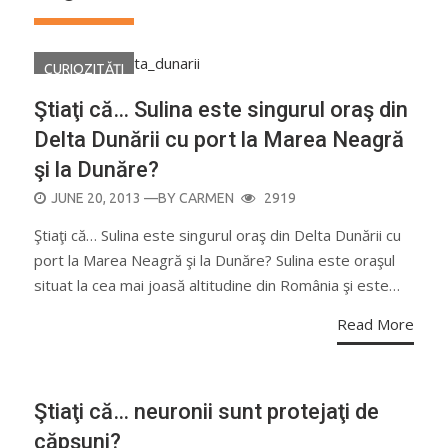
CURIOZITĂŢI
Ştiaţi că… Sulina este singurul oraş din
Delta Dunării cu port la Marea Neagră
şi la Dunăre?
POSTED
JUNE 20, 2013
—BY
CARMEN
2919
ON
Ştiaţi că… Sulina este singurul oraş din Delta Dunării cu
port la Marea Neagră şi la Dunăre? Sulina este oraşul
situat la cea mai joasă altitudine din România şi este…
Read More
Ştiaţi că… neuronii sunt protejaţi de
căpşuni?