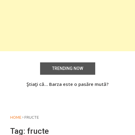
TRENDING NOW
aţi
Ştiaţi că… Barza este o pasăre mută?
Știa
o
›
HOME
FRUCTE
Tag:
fructe