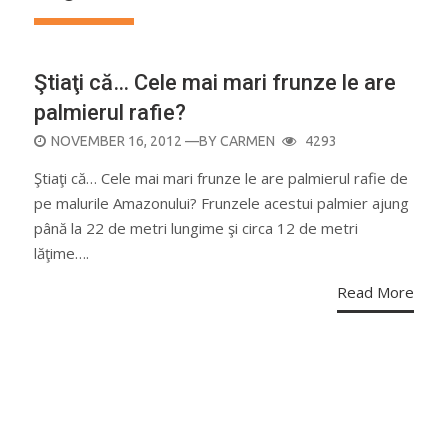
Ştiaţi că… Cele mai mari frunze le are
palmierul rafie?
POSTED
NOVEMBER 16, 2012
—BY
CARMEN
4293
ON
Ştiaţi că… Cele mai mari frunze le are palmierul rafie de
pe malurile Amazonului? Frunzele acestui palmier ajung
până la 22 de metri lungime şi circa 12 de metri
lăţime….
Read More