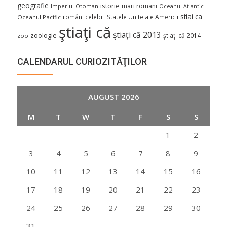
geografie
istorie
mari romani
Imperiul Otoman
Oceanul Atlantic
stiai ca
români celebri
Statele Unite ale Americii
Oceanul Pacific
ştiaţi că
ştiaţi că 2013
zoologie
ştiaţi că 2014
zoo
CALENDARUL CURIOZITĂŢILOR
AUGUST 2026
M
T
W
T
F
S
S
1
2
3
4
5
6
7
8
9
10
11
12
13
14
15
16
17
18
19
20
21
22
23
24
25
26
27
28
29
30
31