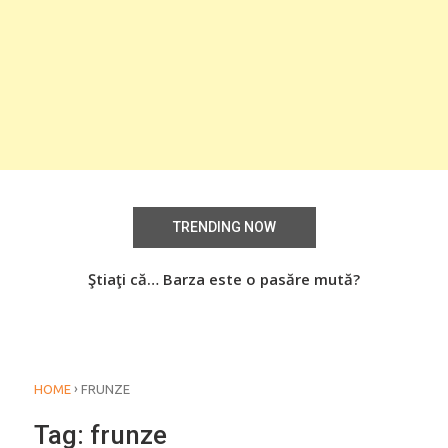
TRENDING NOW
aţi
Ştiaţi că… Barza este o pasăre mută?
Știa
o
›
HOME
FRUNZE
Tag:
frunze