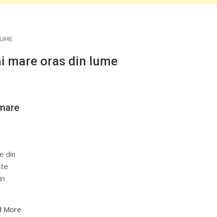
LUME
ai mare oras din lume
 mare
e din
ste
in
d More