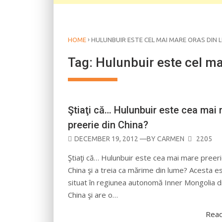
›
HOME
HULUNBUIR ESTE CEL MAI MARE ORAS DIN 
Tag:
Hulunbuir este cel m
Ştiaţi că… Hulunbuir este cea mai
preerie din China?
POSTED
DECEMBER 19, 2012
—BY
CARMEN
2205
ON
Ştiaţi că… Hulunbuir este cea mai mare preeri
China şi a treia ca mărime din lume? Acesta e
situat în regiunea autonomă Inner Mongolia d
China şi are o…
Rea