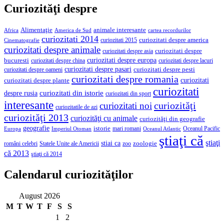
Curiozităţi despre
Alimentaţie
animale interesante
America de Sud
Africa
cartea recordurilor
curiozitati 2014
curiozitati despre america
curiozitati 2015
Cinematografie
curiozitati despre animale
curiozitati despre asia
curiozitati despre
curiozitati despre europa
bucuresti
curiozitati despre lacuri
curiozitati despre china
curiozitati despre pasari
curiozitati despre pesti
curiozitati despre oameni
curiozitati despre romania
curiozitati
curiozitati despre plante
curiozitati
curiozitati din istorie
despre rusia
curiozitati din sport
interesante
curiozităţi
curiozitati noi
curiozitatile de azi
curiozităţi 2013
curiozităţi cu animale
curiozităţi din geografie
geografie
istorie
mari romani
Imperiul Otoman
Oceanul Pacific
Europa
Oceanul Atlantic
ştiaţi că
ştiaţi
stiai ca
români celebri
Statele Unite ale Americii
zoologie
zoo
că 2013
ştiaţi că 2014
Calendarul curiozităţilor
August 2026
M
T
W
T
F
S
S
1
2