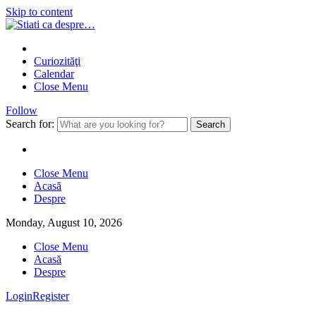
Skip to content
Curiozităţi
Calendar
Close Menu
Follow
Search for:
Close Menu
Acasă
Despre
Monday, August 10, 2026
Close Menu
Acasă
Despre
Login
Register