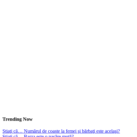
Trending Now
Ştiaţi că… Numărul de coaste la femei şi bărbaţi este acelaşi?
Ştiaţi că… Barza este o pasăre mută?