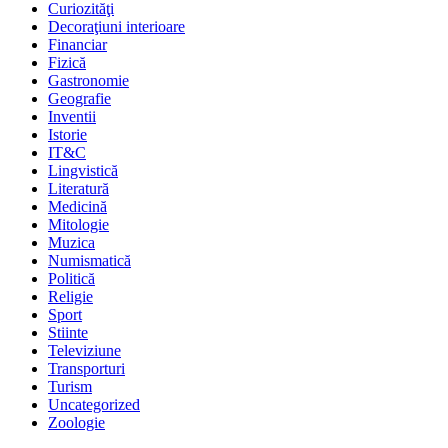
Curiozităţi
Decoraţiuni interioare
Financiar
Fizică
Gastronomie
Geografie
Inventii
Istorie
IT&C
Lingvistică
Literatură
Medicină
Mitologie
Muzica
Numismatică
Politică
Religie
Sport
Stiinte
Televiziune
Transporturi
Turism
Uncategorized
Zoologie