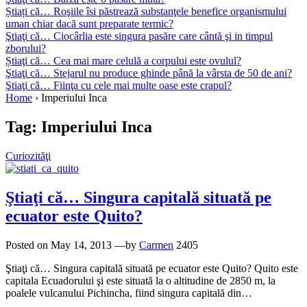
Știați că… Roşiile îsi păstrează substanţele benefice organismului
uman chiar dacă sunt preparate termic?
Ştiaţi că… Ciocârlia este singura pasăre care cântă şi in timpul
zborului?
Știaţi că… Cea mai mare celulă a corpului este ovulul?
Ştiaţi că… Stejarul nu produce ghinde până la vârsta de 50 de ani?
Ştiaţi că… Fiinţa cu cele mai multe oase este crapul?
Home
›
Imperiului Inca
Tag:
Imperiului Inca
Curiozităţi
Ştiaţi că… Singura capitală situată pe
ecuator este Quito?
Posted on
May 14, 2013
—by
Carmen
2405
Ştiaţi că… Singura capitală situată pe ecuator este Quito? Quito este
capitala Ecuadorului şi este situată la o altitudine de 2850 m, la
poalele vulcanului Pichincha, fiind singura capitală din…