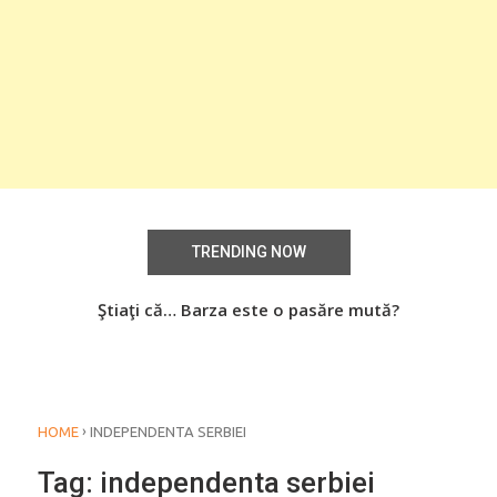
TRENDING NOW
aţi
Ştiaţi că… Barza este o pasăre mută?
Știa
o
›
HOME
INDEPENDENTA SERBIEI
Tag:
independenta serbiei