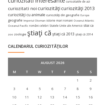
curiozitati interesante
curiozitatile de azi
curiozităţi
curiozităţi 2013
curiozitati noi
curiozităţi cu animale
curiozităţi din geografie
Europa
geografie
istorie
mari romani
Imperiul Otoman
Oceanul Atlantic
stiai ca
români celebri
Statele Unite ale Americii
Oceanul Pacific
ştiaţi că
ştiaţi că 2013
zoologie
ştiaţi că 2014
zoo
CALENDARUL CURIOZITĂŢILOR
AUGUST 2026
M
T
W
T
F
S
S
1
2
3
4
5
6
7
8
9
10
11
12
13
14
15
16