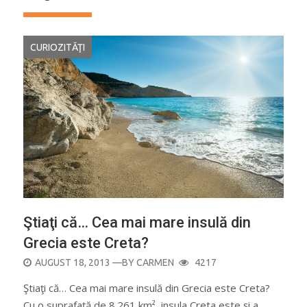
CURIOZITĂŢI
Ştiaţi că… Cea mai mare insulă din
Grecia este Creta?
POSTED
AUGUST 18, 2013
—BY
CARMEN
4217
ON
Ştiaţi că… Cea mai mare insulă din Grecia este Creta?
Cu o suprafață de 8.261 km², insula Creta este și a