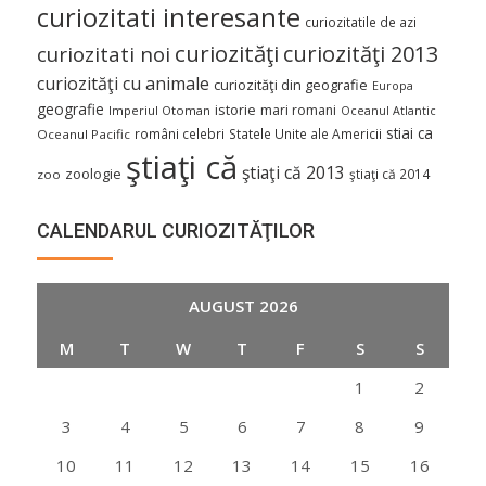
curiozitati interesante
curiozitatile de azi
curiozităţi
curiozităţi 2013
curiozitati noi
curiozităţi cu animale
curiozităţi din geografie
Europa
geografie
istorie
mari romani
Imperiul Otoman
Oceanul Atlantic
stiai ca
români celebri
Statele Unite ale Americii
Oceanul Pacific
ştiaţi că
ştiaţi că 2013
zoologie
ştiaţi că 2014
zoo
CALENDARUL CURIOZITĂŢILOR
AUGUST 2026
M
T
W
T
F
S
S
1
2
3
4
5
6
7
8
9
10
11
12
13
14
15
16