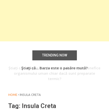
TRENDING NOW
Știați că… Roşiile îsi păstrează substanţele benefice
Ştiaţi că… Barza este o pasăre mută?
Şti
organismului uman chiar dacă sunt preparate
termic?
›
HOME
INSULA CRETA
Tag:
Insula Creta