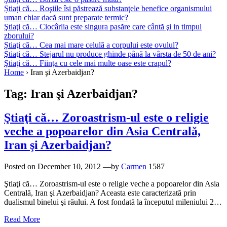
Știați că… Roşiile îsi păstrează substanţele benefice organismului
uman chiar dacă sunt preparate termic?
Ştiaţi că… Ciocârlia este singura pasăre care cântă şi in timpul
zborului?
Știaţi că… Cea mai mare celulă a corpului este ovulul?
Ştiaţi că… Stejarul nu produce ghinde până la vârsta de 50 de ani?
Ştiaţi că… Fiinţa cu cele mai multe oase este crapul?
Home
›
Iran şi Azerbaidjan?
Tag:
Iran şi Azerbaidjan?
Ştiaţi că… Zoroastrism-ul este o religie
veche a popoarelor din Asia Centrală,
Iran şi Azerbaidjan?
Posted on
December 10, 2012
—by
Carmen
1587
Ştiaţi că… Zoroastrism-ul este o religie veche a popoarelor din Asia
Centrală, Iran şi Azerbaidjan? Aceasta este caracterizată prin
dualismul binelui şi răului. A fost fondată la începutul mileniului 2…
Read More