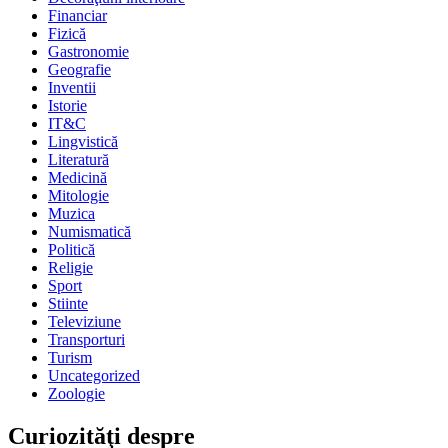
Financiar
Fizică
Gastronomie
Geografie
Inventii
Istorie
IT&C
Lingvistică
Literatură
Medicină
Mitologie
Muzica
Numismatică
Politică
Religie
Sport
Stiinte
Televiziune
Transporturi
Turism
Uncategorized
Zoologie
Curiozităţi despre