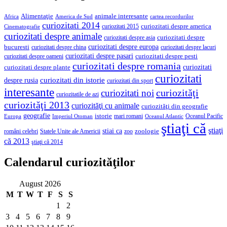
Alimentaţie
animale interesante
America de Sud
Africa
cartea recordurilor
curiozitati 2014
curiozitati despre america
curiozitati 2015
Cinematografie
curiozitati despre animale
curiozitati despre asia
curiozitati despre
curiozitati despre europa
bucuresti
curiozitati despre lacuri
curiozitati despre china
curiozitati despre pasari
curiozitati despre pesti
curiozitati despre oameni
curiozitati despre romania
curiozitati
curiozitati despre plante
curiozitati
curiozitati din istorie
despre rusia
curiozitati din sport
interesante
curiozităţi
curiozitati noi
curiozitatile de azi
curiozităţi 2013
curiozităţi cu animale
curiozităţi din geografie
geografie
istorie
mari romani
Imperiul Otoman
Oceanul Pacific
Europa
Oceanul Atlantic
ştiaţi că
ştiaţi
stiai ca
români celebri
Statele Unite ale Americii
zoologie
zoo
că 2013
ştiaţi că 2014
Calendarul curiozităţilor
August 2026
M
T
W
T
F
S
S
1
2
3
4
5
6
7
8
9