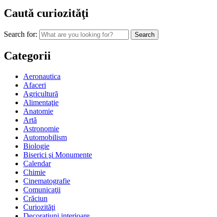
Caută curiozităţi
Search for:
Categorii
Aeronautica
Afaceri
Agricultură
Alimentaţie
Anatomie
Artă
Astronomie
Automobilism
Biologie
Biserici şi Monumente
Calendar
Chimie
Cinematografie
Comunicaţii
Crăciun
Curiozităţi
Decoraţiuni interioare