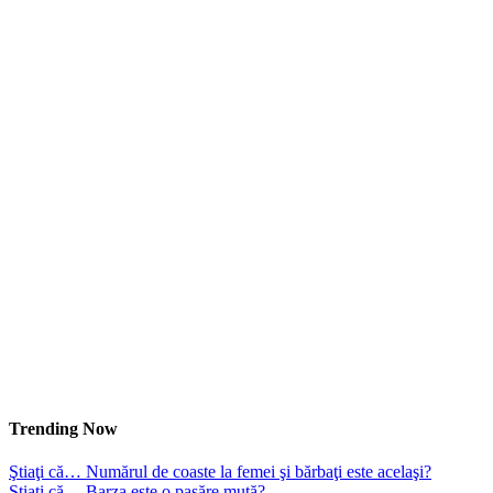
Trending Now
Ştiaţi că… Numărul de coaste la femei şi bărbaţi este acelaşi?
Ştiaţi că… Barza este o pasăre mută?