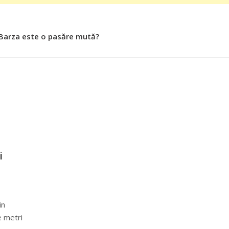
 Barza este o pasăre mută?
i
in
e metri