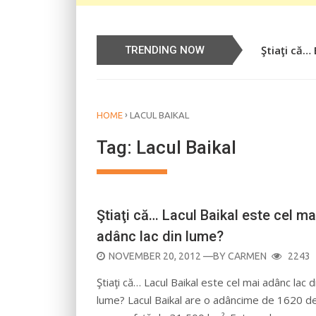
Ştiaţi că…
TRENDING NOW
›
HOME
LACUL BAIKAL
Tag:
Lacul Baikal
Ştiaţi că… Lacul Baikal este cel ma
adânc lac din lume?
POSTED
NOVEMBER 20, 2012
—BY
CARMEN
2243
ON
Ştiaţi că… Lacul Baikal este cel mai adânc lac d
lume? Lacul Baikal are o adâncime de 1620 d