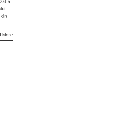
zat a
lui
 din
d More