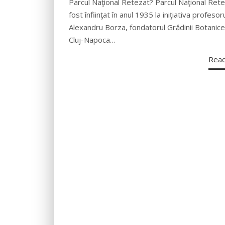
Parcul Naţional Retezat? Parcul Naţional Rete
fost înfiinţat în anul 1935 la iniţiativa profesoru
Alexandru Borza, fondatorul Grădinii Botanice
Cluj-Napoca…
Rea