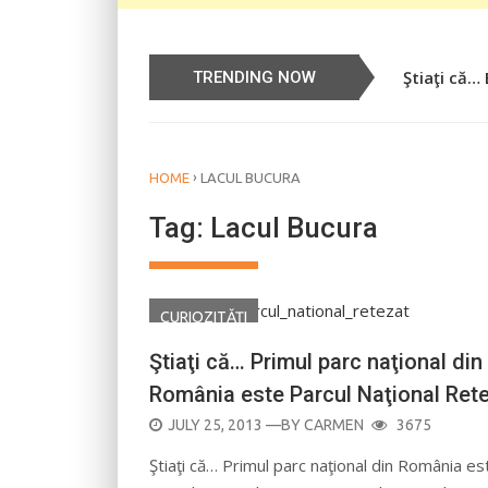
Ştiaţi că…
Știați că…
TRENDING NOW
›
HOME
LACUL BUCURA
Tag:
Lacul Bucura
CURIOZITĂŢI
Ştiaţi că… Primul parc naţional din
România este Parcul Naţional Ret
POSTED
JULY 25, 2013
—BY
CARMEN
3675
ON
Ştiaţi că… Primul parc naţional din România es