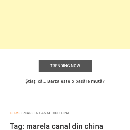
TRENDING NOW
Știați că… Roşiile îsi păstrează substanţele benefice
Ştiaţi că… Barza este o pasăre mută?
Şti
organismului uman chiar dacă sunt preparate
termic?
›
HOME
MARELA CANAL DIN CHINA
Tag:
marela canal din china