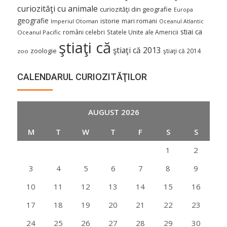
curiozităţi cu animale
curiozităţi din geografie
Europa
geografie
istorie
mari romani
Imperiul Otoman
Oceanul Atlantic
stiai ca
români celebri
Statele Unite ale Americii
Oceanul Pacific
ştiaţi că
ştiaţi că 2013
zoologie
ştiaţi că 2014
zoo
CALENDARUL CURIOZITĂŢILOR
AUGUST 2026
M
T
W
T
F
S
S
1
2
3
4
5
6
7
8
9
10
11
12
13
14
15
16
17
18
19
20
21
22
23
24
25
26
27
28
29
30