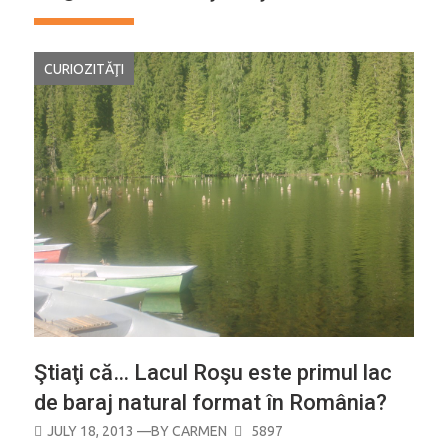
CURIOZITĂŢI
Ştiaţi că… Lacul Roşu este primul lac
de baraj natural format în România?
POSTED
JULY 18, 2013
—BY
CARMEN
5897