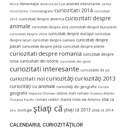
Alimentaţie
animale interesante
America de Sud
Africa
cartea
curiozitati 2014
curiozitati
recordurilor
Cinematografie
curiozitati despre
curiozitati despre america
2015
animale
curiozitati despre asia
curiozitati despre bucuresti
curiozitati despre europa
curiozitati
curiozitati despre china
curiozitati despre
despre lacuri
curiozitati despre oameni
pasari
curiozitati despre pesti
curiozitati despre plante
curiozitati despre romania
curiozitati despre
curiozitati din istorie
rusia
curiozitati din sport
curiozitati interesante
curiozitatile de azi
curiozităţi
curiozităţi 2013
curiozitati noi
curiozităţi cu animale
curiozităţi din geografie
Europa
geografie
istorie
mari romani
Imperiul Otoman
Oceanul Atlantic
stiai ca
români celebri
Statele Unite ale Americii
Oceanul Pacific
ştiaţi că
ştiaţi că 2013
zoologie
ştiaţi că 2014
zoo
CALENDARUL CURIOZITĂŢILOR