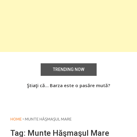
TRENDING NOW
aţi
Ştiaţi că… Barza este o pasăre mută?
Știa
o
›
HOME
MUNTE HĂŞMAŞUL MARE
Tag:
Munte Hăşmaşul Mare