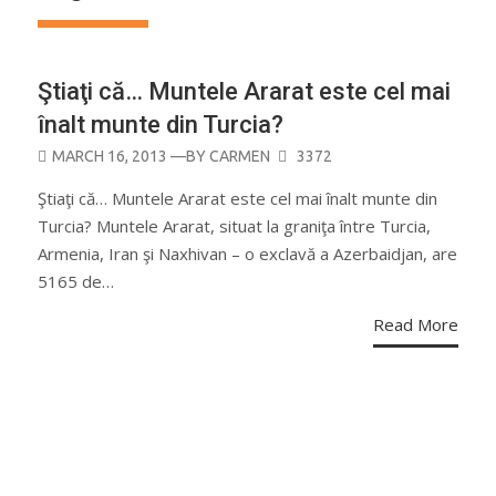
Ştiaţi că… Muntele Ararat este cel mai
înalt munte din Turcia?
POSTED
MARCH 16, 2013
—BY
CARMEN
3372
ON
Ştiaţi că… Muntele Ararat este cel mai înalt munte din
Turcia? Muntele Ararat, situat la graniţa între Turcia,
Armenia, Iran şi Naxhivan – o exclavă a Azerbaidjan, are
5165 de…
Read More