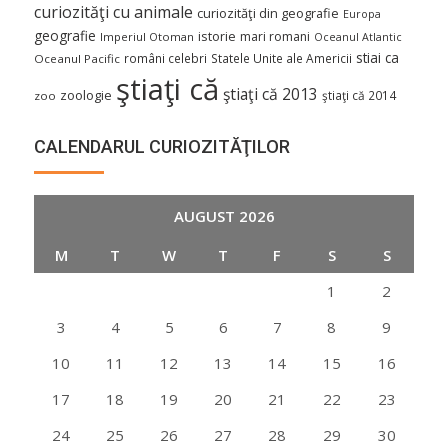
curiozităţi cu animale
curiozităţi din geografie
Europa
geografie
istorie
mari romani
Imperiul Otoman
Oceanul Atlantic
stiai ca
români celebri
Statele Unite ale Americii
Oceanul Pacific
ştiaţi că
ştiaţi că 2013
zoologie
ştiaţi că 2014
zoo
CALENDARUL CURIOZITĂŢILOR
AUGUST 2026
M
T
W
T
F
S
S
1
2
3
4
5
6
7
8
9
10
11
12
13
14
15
16
17
18
19
20
21
22
23
24
25
26
27
28
29
30