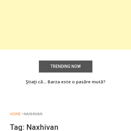
TRENDING NOW
aţi
Ştiaţi că… Barza este o pasăre mută?
Știa
o
›
HOME
NAXHIVAN
Tag:
Naxhivan