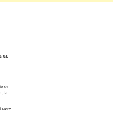
a au
ie de
u, la
d More