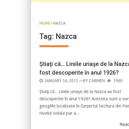
›
HOME
NAZCA
Tag:
Nazca
Știaţi că… Liniile uriaşe de la Nazc
fost descoperite în anul 1926?
POSTED
JANUARY 16, 2013
—BY
CARMEN
1960
ON
Știaţi că… Liniile uriaşe de la Nazca au fost
descoperite în anul 1926? Acestea sunt o ser
geoglife localizate în Deșertul Sechura din Per
nivelul solului par a…
Rea