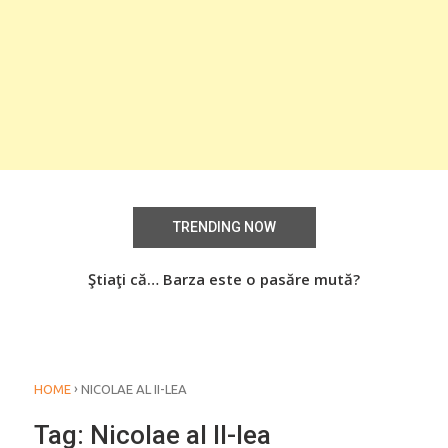
TRENDING NOW
aţi
Ştiaţi că… Barza este o pasăre mută?
Știa
o
›
HOME
NICOLAE AL II-LEA
Tag:
Nicolae al II-lea