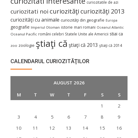
curiozitati interesante
curiozitatile de azi
curiozităţi
curiozităţi 2013
curiozitati noi
curiozităţi cu animale
curiozităţi din geografie
Europa
geografie
istorie
mari romani
Imperiul Otoman
Oceanul Atlantic
stiai ca
români celebri
Statele Unite ale Americii
Oceanul Pacific
ştiaţi că
ştiaţi că 2013
zoologie
ştiaţi că 2014
zoo
CALENDARUL CURIOZITĂŢILOR
AUGUST 2026
M
T
W
T
F
S
S
1
2
3
4
5
6
7
8
9
10
11
12
13
14
15
16