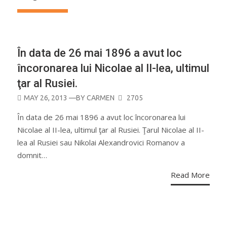
CURIOZITĂŢI
În data de 26 mai 1896 a avut loc
încoronarea lui Nicolae al II-lea, ultimul
ţar al Rusiei.
POSTED
MAY 26, 2013
—BY
CARMEN
2705
ON
În data de 26 mai 1896 a avut loc încoronarea lui
Nicolae al II-lea, ultimul ţar al Rusiei. Ţarul Nicolae al II-
lea al Rusiei sau Nikolai Alexandrovici Romanov a
domnit…
Read More