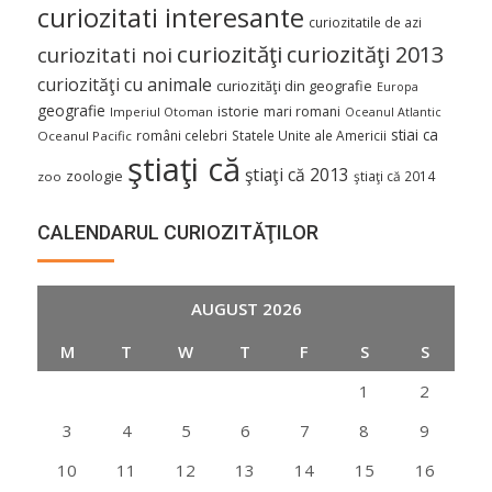
curiozitati interesante
curiozitatile de azi
curiozităţi
curiozităţi 2013
curiozitati noi
curiozităţi cu animale
curiozităţi din geografie
Europa
geografie
istorie
mari romani
Imperiul Otoman
Oceanul Atlantic
stiai ca
români celebri
Statele Unite ale Americii
Oceanul Pacific
ştiaţi că
ştiaţi că 2013
zoologie
ştiaţi că 2014
zoo
CALENDARUL CURIOZITĂŢILOR
AUGUST 2026
M
T
W
T
F
S
S
1
2
3
4
5
6
7
8
9
10
11
12
13
14
15
16