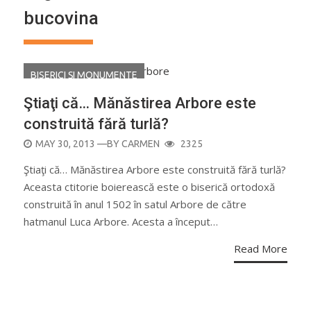
bucovina
BISERICI ŞI MONUMENTE
Ştiaţi că… Mănăstirea Arbore este
construită fără turlă?
POSTED
MAY 30, 2013
—BY
CARMEN
2325
ON
Ştiaţi că… Mănăstirea Arbore este construită fără turlă?
Aceasta ctitorie boierească este o biserică ortodoxă
construită în anul 1502 în satul Arbore de către
hatmanul Luca Arbore. Acesta a început…
Read More