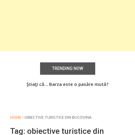
TRENDING NOW
aţi
Ştiaţi că… Barza este o pasăre mută?
Știa
o
›
HOME
OBIECTIVE TURISTICE DIN BUCOVINA
Tag:
obiective turistice din