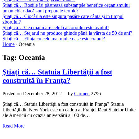
Știați că… Roşiile îsi păstrează substanţele benefice organismului
uman chiar dacă sunt preparate termic?
Ştiaţi că… Ciocârlia este singura pasăre care cântă şi in timpul
zborului?
Știaţi că… Cea mai mare celulă a corpului este ovulul?
Ştiaţi că… Stejarul nu produce ghinde până la vârsta de 50 de ani?
Ştiaţi că… Fiinţa cu cele mai multe oase este crapul?
Home
›
Oceania
Tag:
Oceania
Ştiaţi că… Statuia Libertăţii a fost
construită în Franţa?
Posted on
December 28, 2012
—by
Carmen
2796
Ştiaţi că… Statuia Libertăţii a fost construită în Franţa? Statuia
Libertăţii din New York este un cadou al Franţei făcut Statelor Unite
ale Americii cu ocazia aniversării a 100 de…
Read More