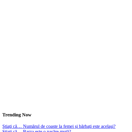
Trending Now
Ştiaţi că… Numărul de coaste la femei şi bărbaţi este acelaşi?
Ştiaţi că… Barza este o pasăre mută?