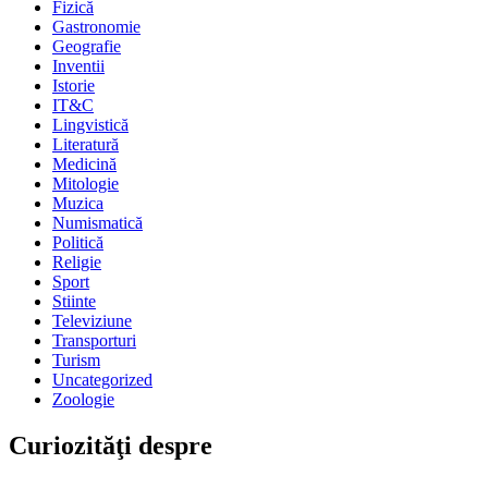
Fizică
Gastronomie
Geografie
Inventii
Istorie
IT&C
Lingvistică
Literatură
Medicină
Mitologie
Muzica
Numismatică
Politică
Religie
Sport
Stiinte
Televiziune
Transporturi
Turism
Uncategorized
Zoologie
Curiozităţi despre