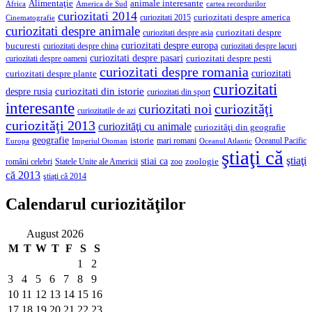
Alimentaţie
animale interesante
America de Sud
Africa
cartea recordurilor
curiozitati 2014
curiozitati despre america
curiozitati 2015
Cinematografie
curiozitati despre animale
curiozitati despre asia
curiozitati despre
curiozitati despre europa
bucuresti
curiozitati despre lacuri
curiozitati despre china
curiozitati despre pasari
curiozitati despre pesti
curiozitati despre oameni
curiozitati despre romania
curiozitati
curiozitati despre plante
curiozitati
curiozitati din istorie
despre rusia
curiozitati din sport
interesante
curiozităţi
curiozitati noi
curiozitatile de azi
curiozităţi 2013
curiozităţi cu animale
curiozităţi din geografie
geografie
istorie
mari romani
Imperiul Otoman
Oceanul Pacific
Europa
Oceanul Atlantic
ştiaţi că
ştiaţi
stiai ca
români celebri
Statele Unite ale Americii
zoologie
zoo
că 2013
ştiaţi că 2014
Calendarul curiozităţilor
August 2026
M
T
W
T
F
S
S
1
2
3
4
5
6
7
8
9
10
11
12
13
14
15
16
17
18
19
20
21
22
23